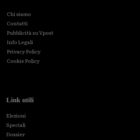
Chi siamo
Contatti
Pubblicità su Vpost
Info Legali
Privacy Policy
Cookie Policy
Html code here! Replace this with any non empty raw html
code and that's it.
Link utili
Elezioni
Speciali
Dossier