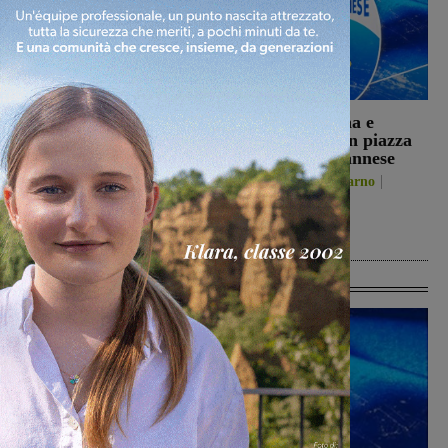
Il Comune di Laterina
Il 26 agosto cena e
Pergine nel progetto
presentazione in piazza
‘Footsteps’. La storia di
per la Sangiovannese
Solomon Saltiel
San Giovanni Valdarno
riaccende i riflettori sul
5 Agosto 2026
campo di Laterina
Laterina Pergine
6 Agosto 2026
Ultime Calcio