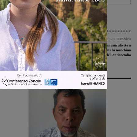
Articolo precedente
Articolo successivo
Cavriglia, Ospedale di Comunità:
Reggello: incendio in una uliveta a
sopralluogo del Presidente della
Fano. Mobilitata la macchina
Regione
dell’antincendio
Ultime Notizie