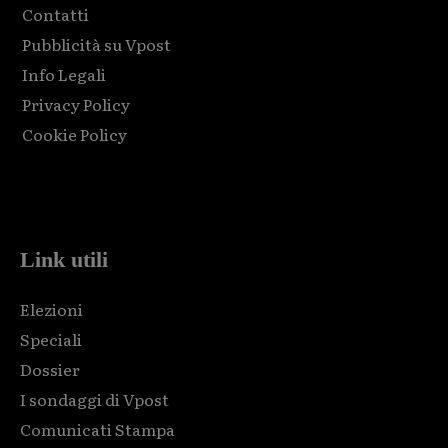
Contatti
Pubblicità su Vpost
Info Legali
Privacy Policy
Cookie Policy
Html code here! Replace this with any non empty raw html
code and that's it.
Link utili
Elezioni
Speciali
Dossier
I sondaggi di Vpost
Comunicati Stampa