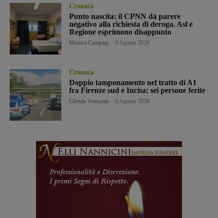
Cronaca
Punto nascita: il CPNN dà parere
negativo alla richiesta di deroga. Asl e
Regione esprimono disappunto
Monica Campani
-
6 Agosto 2026
Cronaca
Doppio tamponamento nel tratto di A1
fra Firenze sud e Incisa: sei persone ferite
Glenda Venturini
-
6 Agosto 2026