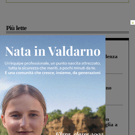
×
Più lette
Figline Incisa Valdarno
1 Agosto 2026
Piscina di Figline finanziata oltre la scadenza
Pnrr, il gruppo di Fratelli d’Italia: “Un
ringraziamento al Governo”
Cronaca
4 Agosto 2026
Un anno fa la strage in A1 in cui morirono
Gianni, Giulia e Franco. Lo schianto, il
processo, lo stop ai sorpassi fra tir....
Cronaca
3 Agosto 2026
Scomparso da una struttura di Castiglion
Fiorentino l’uomo che aveva ucciso la figlia a
Levane nel 2020