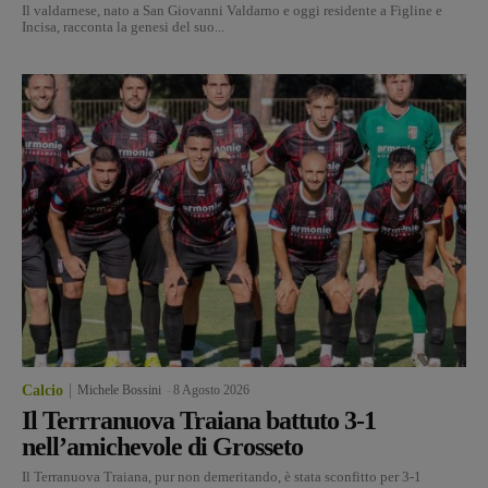
Il valdarnese, nato a San Giovanni Valdarno e oggi residente a Figline e
Incisa, racconta la genesi del suo...
Calcio
Michele Bossini
-
8 Agosto 2026
Il Terrranuova Traiana battuto 3-1
nell’amichevole di Grosseto
Il Terranuova Traiana, pur non demeritando, è stata sconfitto per 3-1