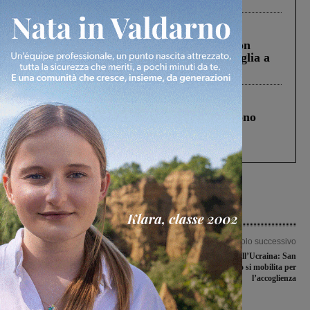
Cronaca
3 Agosto 2026
Scomparso da una struttura di Castiglion
Fiorentino l’uomo che aveva ucciso la figlia a
Levane nel 2020
Cronaca
4 Agosto 2026
Un anno fa la strage in A1 in cui morirono
Gianni, Giulia e Franco. Lo schianto, il
processo, lo stop ai sorpassi fra tir....
Articolo precedente
Articolo successivo
Synergy e Fides Montevarchi battute
Profughi in fuga dall’Ucraina: San
nella nona di ritorno. Giovedì di
Giovanni Valdarno si mobilita per
nuovo in campo per un turno di
l’accoglienza
recupero