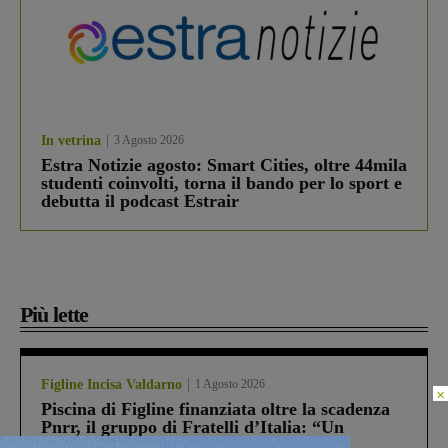
In vetrina
3 Agosto 2026
Estra Notizie agosto: Smart Cities, oltre 44mila
studenti coinvolti, torna il bando per lo sport e
debutta il podcast Estrair
Più lette
Figline Incisa Valdarno
1 Agosto 2026
×
Piscina di Figline finanziata oltre la scadenza
Pnrr, il gruppo di Fratelli d’Italia: “Un
ringraziamento al Governo”