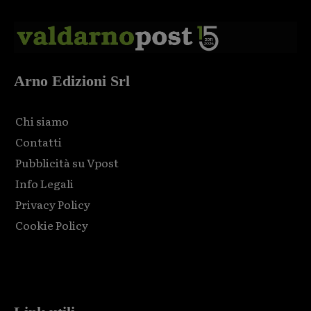
Arno Edizioni Srl
Chi siamo
Contatti
Pubblicità su Vpost
Info Legali
Privacy Policy
Cookie Policy
Html code here! Replace this with any non empty raw html
code and that's it.