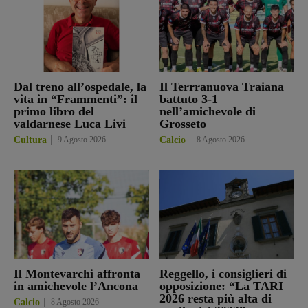
Dal treno all’ospedale, la
Il Terrranuova Traiana
vita in “Frammenti”: il
battuto 3-1
primo libro del
nell’amichevole di
valdarnese Luca Livi
Grosseto
Cultura
9 Agosto 2026
Calcio
8 Agosto 2026
Il Montevarchi affronta
Reggello, i consiglieri di
in amichevole l’Ancona
opposizione: “La TARI
2026 resta più alta di
Calcio
8 Agosto 2026