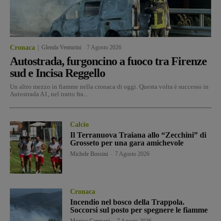
Cronaca
Glenda Venturini
-
7 Agosto 2026
Autostrada, furgoncino a fuoco tra Firenze
sud e Incisa Reggello
Un altro mezzo in fiamme nella cronaca di oggi. Questa volta è successo in
Autostrada A1, nel tratto fra...
Calcio
Il Terranuova Traiana allo “Zecchini” di
Grosseto per una gara amichevole
Michele Bossini
-
7 Agosto 2026
Cronaca
Incendio nel bosco della Trappola.
Soccorsi sul posto per spegnere le fiamme
Monica Campani
-
7 Agosto 2026