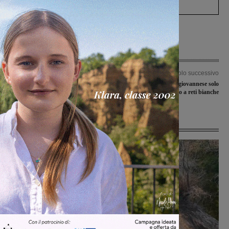
Articolo precedente
Articolo successivo
Campi da Padel a Bellosguardo, in via
Fra Scandicci e Sangiovannese solo
di ultimazione i lavori
un pareggio a reti bianche
Ultime Notizie