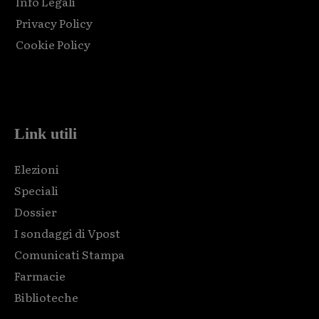
Info Legali
Privacy Policy
Cookie Policy
Html code here! Replace this with any non empty raw html
code and that's it.
Link utili
Elezioni
Speciali
Dossier
I sondaggi di Vpost
Comunicati Stampa
Farmacie
Biblioteche