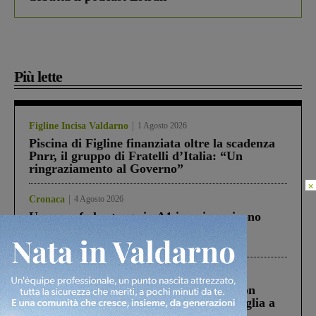
Più lette
Figline Incisa Valdarno
1 Agosto 2026
Piscina di Figline finanziata oltre la scadenza
Pnrr, il gruppo di Fratelli d’Italia: “Un
ringraziamento al Governo”
×
Cronaca
4 Agosto 2026
Un anno fa la strage in A1 in cui morirono
Gianni, Giulia e Franco. Lo schianto, il
processo, lo stop ai sorpassi fra tir....
Cronaca
3 Agosto 2026
Scomparso da una struttura di Castiglion
Fiorentino l’uomo che aveva ucciso la figlia a
Levane nel 2020