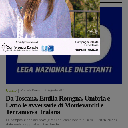
Calcio
Michele Bossini
-
6 Agosto 2026
Da Toscana, Emilia Romgna, Umbria e
Lazio le avversarie di Montevarchi e
Terranuova Traiana
La composizione dei nove gironi del campionato di serie D 2026-2027 è
stata svelata oggi alle 13 in diretta...