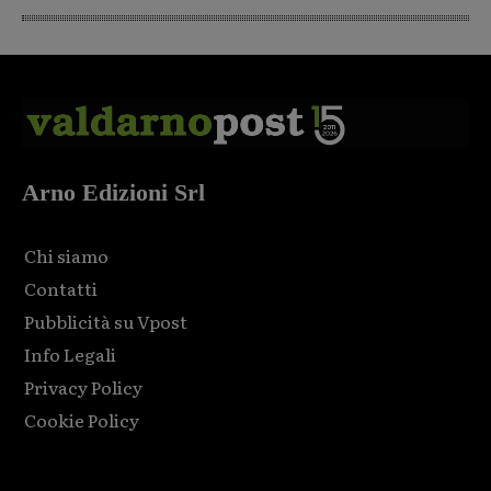
Arno Edizioni Srl
Chi siamo
Contatti
Pubblicità su Vpost
Info Legali
Privacy Policy
Cookie Policy
Html code here! Replace this with any non empty raw html
code and that's it.