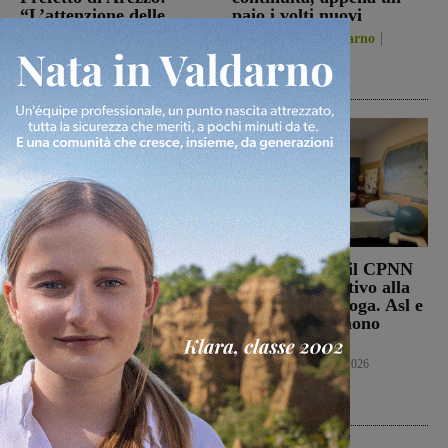
“L’attenzione delle
paio i volti nuovi
istituzioni su questa
San Giovanni Valdarno
vicenda resta alta”
6 Agosto 2026
Cronaca
6 Agosto 2026
Punto Nascita, no alla
Punto nascita: il CPNN
deroga ma il Ministero
dà parere negativo alla
apre al monitoraggio di
richiesta di deroga. Asl e
sei mesi. Vadi: “Una
Regione esprimono
risposta che valutiamo
disappunto
positivamente anche se
Cronaca
6 Agosto 2026
con prudenza”
Cronaca
6 Agosto 2026
Ultime Calcio