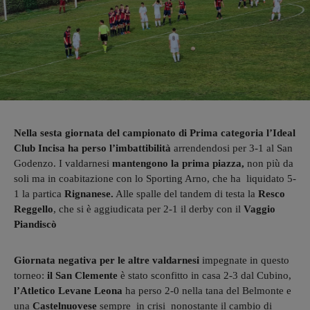
Nella sesta giornata del campionato di Prima categoria
l’Ideal
Club Incisa
ha perso l’imbattibilità
arrendendosi per 3-1 al San
Godenzo. I valdarnesi
mantengono la prima piazza,
non più da
soli ma in coabitazione con lo Sporting Arno, che ha liquidato 5-
1 la partica
Rignanese.
Alle spalle del tandem di testa la
Resco
Reggello
, che si è aggiudicata per 2-1 il derby con il
Vaggio
Piandiscò
Giornata negativa per le altre valdarnesi
impegnate in questo
torneo:
il San Clemente
è stato sconfitto in casa 2-3 dal Cubino,
l’Atletico Levane Leona
ha perso 2-0 nella tana del Belmonte e
una
Castelnuovese
sempre in crisi nonostante il cambio di