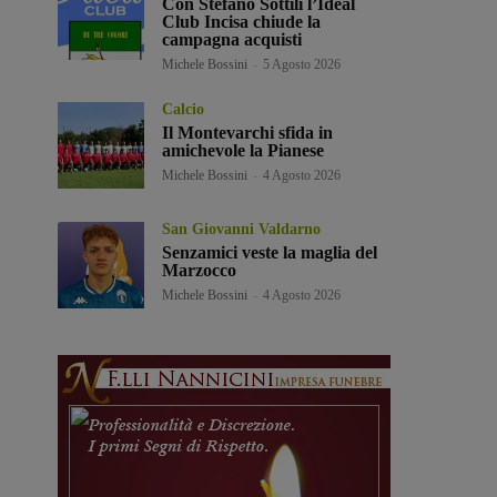
Con Stefano Sottili l’Ideal
Club Incisa chiude la
campagna acquisti
Michele Bossini
-
5 Agosto 2026
Calcio
Il Montevarchi sfida in
amichevole la Pianese
Michele Bossini
-
4 Agosto 2026
San Giovanni Valdarno
Senzamici veste la maglia del
Marzocco
Michele Bossini
-
4 Agosto 2026