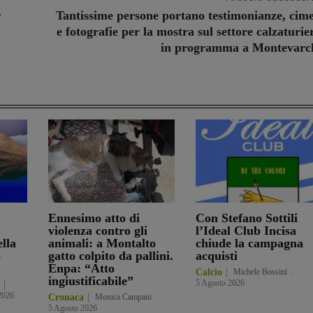
r
Tantissime persone portano testimonianze, cime
e fotografie per la mostra sul settore calzaturie
in programma a Montevarc
Ennesimo atto di
Con Stefano Sottili
violenza contro gli
l’Ideal Club Incisa
ella
animali: a Montalto
chiude la campagna
o
gatto colpito da pallini.
acquisti
Enpa: “Atto
Calcio
Michele Bossini
-
ingiustificabile”
5 Agosto 2026
2026
Cronaca
Monica Campani
-
5 Agosto 2026