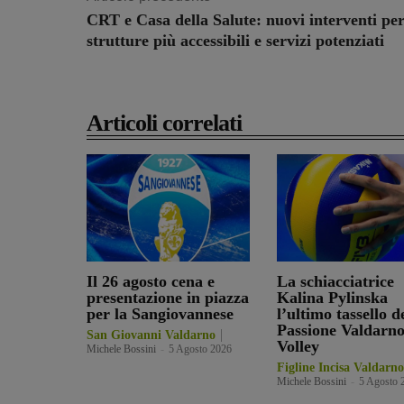
CRT e Casa della Salute: nuovi interventi pe
strutture più accessibili e servizi potenziati
Articoli correlati
Il 26 agosto cena e
La schiacciatrice
presentazione in piazza
Kalina Pylinska
per la Sangiovannese
l’ultimo tassello d
Passione Valdarn
San Giovanni Valdarno
Volley
Michele Bossini
-
5 Agosto 2026
Figline Incisa Valdarno
Michele Bossini
-
5 Agosto 