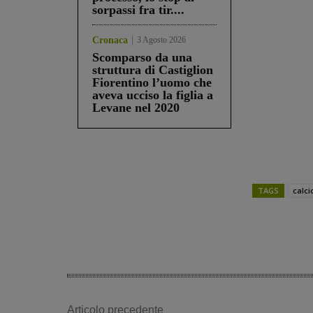
sorpassi fra tir....
Cronaca
3 Agosto 2026
Scomparso da una
struttura di Castiglion
Fiorentino l’uomo che
aveva ucciso la figlia a
Levane nel 2020
TAGS
calci
Share
Articolo precedente