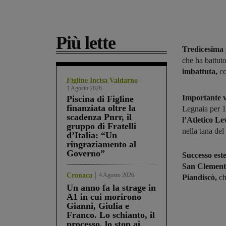
Più lette
Tredicesima 
che ha battuto
imbattuta,
co
Figline Incisa Valdarno
1 Agosto 2026
Importante vi
Piscina di Figline
finanziata oltre la
Legnaia per 1-
scadenza Pnrr, il
l’Atletico L
gruppo di Fratelli
nella tana de
d’Italia: “Un
ringraziamento al
Governo”
Successo est
San Clement
Cronaca
4 Agosto 2026
Piandiscò,
ch
Un anno fa la strage in
A1 in cui morirono
Gianni, Giulia e
Franco. Lo schianto, il
processo, lo stop ai