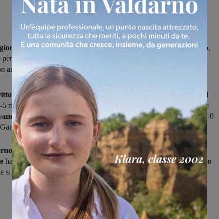
giornata
di campionato e ancora una vittoria per la
Resco Reggello
,
 per 0-2 il Galluzzo, restando
in testa alla classifica da sola e
n ampio margine sulle inseguitrici.
ttoria quella conseguita dall’Ideal Club Incisa,
che ha travolto il
5 rientrando in lizza per un posto nei play-off mettendosi alle spalle
evane Leona
2-2 con la Sancascianese e la
Castelnuovese,
battuta 2-0
l Gambassi
erno prezioso nei bassifondi per l’Ambra
1-2 sul Chianti Nord; il
e
ha battuto 2-1 lo Sporting Arno e lasciato da solo in coda il
Vaggio
e si inchinato 0-3 al Barberino Tavarnelle.