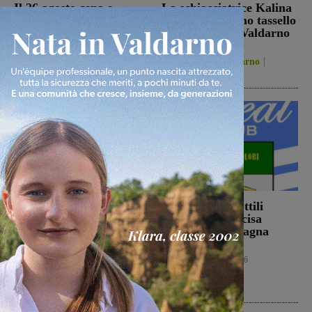
Il 26 agosto cena e
La schiacciatrice Kalina
presentazione in piazza
Pylinska l’ultimo tassello
per la Sangiovannese
della Passione Valdarno
Volley
Calcio
5 Agosto 2026
Figline Incisa Valdarno
5 Agosto 2026
Ennesimo atto di
Con Stefano Sottili
violenza contro gli
l’Ideal Club Incisa
animali: a Montalto
chiude la campagna
gatto colpito da pallini.
acquisti
Enpa: “Atto
Calcio
5 Agosto 2026
ingiustificabile”
Cronaca
5 Agosto 2026