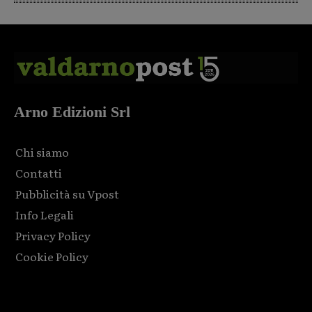
Arno Edizioni Srl
Chi siamo
Contatti
Pubblicità su Vpost
Info Legali
Privacy Policy
Cookie Policy
Html code here! Replace this with any non empty raw html
code and that's it.