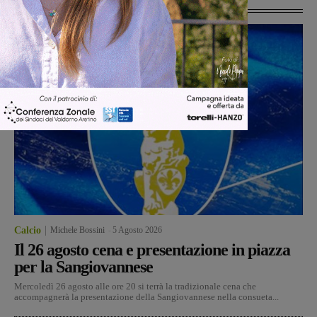
Ultime Calcio
Calcio
Michele Bossini
-
5 Agosto 2026
Il 26 agosto cena e presentazione in piazza
per la Sangiovannese
Mercoledì 26 agosto alle ore 20 si terrà la tradizionale cena che
accompagnerà la presentazione della Sangiovannese nella consueta...