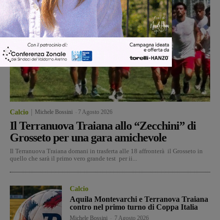
Calcio
Michele Bossini
-
7 Agosto 2026
Il Terranuova Traiana allo “Zecchini” di
Grosseto per una gara amichevole
Il Terranuova Traiana domani in trasferta alle 18 affronterà il Grosseto in
quello che sarà il primo vero grande test per ii...
Calcio
Aquila Montevarchi e Terranova Traiana
contro nel primo turno di Coppa Italia
Michele Bossini
-
7 Agosto 2026