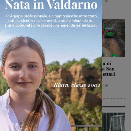
Cronaca
8 Agosto 2026
Politica
8 Agosto 2026
Campionato nazionale
Bucine, incendio di
Juniores, girone
oliveta e bosco a San
interamente toscano per
Pancrazio. Tre ettari
Terranuova Traiana e
l’area bruciata
Montevarchi
Cronaca
7 Agosto 2026
Calcio Giovanili
8 Agosto 2026
Ultime Calcio