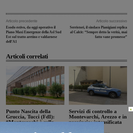
Articolo precedente
Articolo successivo
Esodo estivo, da oggi operativo il
Serristori, il sindaco Pianigiani replica
Piano Maxi Emergenze della Asl Sud
al Calcit: “Sempre detto la verità, mai
Est sul tratto aretino e valdarnese
fatto vane promesse”
dell’A1
Articoli correlati
×
Punto Nascita della
Servizi di controllo a
Gruccia, Tucci (FdI):
Montevarchi, Arezzo e in
“Montevarchi è sulla
provincia: intensificata
giusta strada di un
l’attività
aumento dei parti”