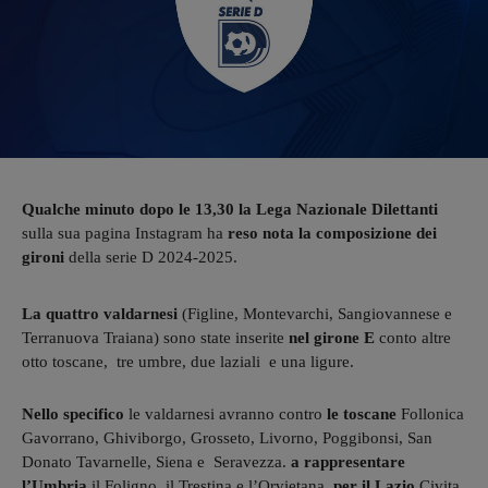
Qualche minuto dopo le 13,30 la Lega Nazionale Dilettanti
sulla sua pagina Instagram ha
reso nota la composizione dei
gironi
della serie D 2024-2025.
La quattro valdarnesi
(Figline, Montevarchi, Sangiovannese e
Terranuova Traiana) sono state inserite
nel girone E
conto altre
otto toscane, tre umbre, due laziali e una ligure.
Nello specifico
le valdarnesi avranno contro
le toscane
Follonica
Gavorrano, Ghiviborgo, Grosseto, Livorno, Poggibonsi, San
Donato Tavarnelle, Siena e Seravezza.
a rappresentare
l’Umbria
il Foligno, il Trestina e l’Orvietana,
per il Lazio
Civita