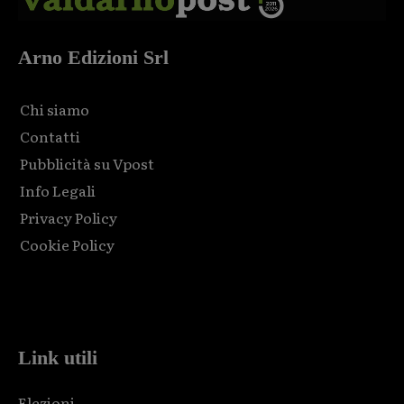
Arno Edizioni Srl
Chi siamo
Contatti
Pubblicità su Vpost
Info Legali
Privacy Policy
Cookie Policy
Html code here! Replace this with any non empty raw html
code and that's it.
Link utili
Elezioni