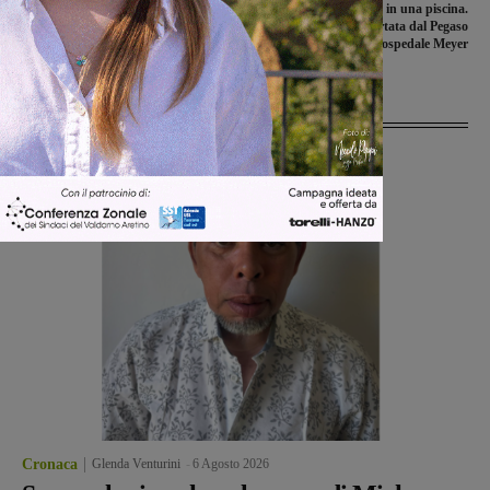
Record di rinunce di proprietà per il
Bucine, incidente in una piscina.
canile di Forestello. Intanto Primula e
Bambina trasportata dal Pegaso
Pantera stanno bene
all’ospedale Meyer
Ultime Notizie
Cronaca
Glenda Venturini
-
6 Agosto 2026