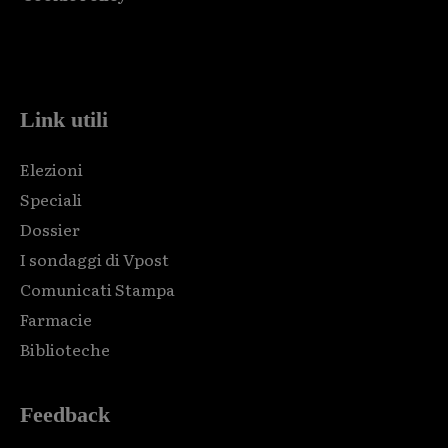
Html code here! Replace this with any non empty raw html
code and that's it.
Link utili
Elezioni
Speciali
Dossier
I sondaggi di Vpost
Comunicati Stampa
Farmacie
Biblioteche
Feedback