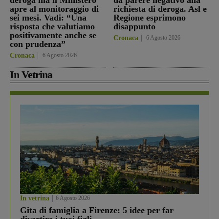
deroga ma il Ministero
dà parere negativo alla
apre al monitoraggio di
richiesta di deroga. Asl e
sei mesi. Vadi: “Una
Regione esprimono
risposta che valutiamo
disappunto
positivamente anche se
Cronaca
6 Agosto 2026
con prudenza”
Cronaca
6 Agosto 2026
In Vetrina
In vetrina
6 Agosto 2026
Gita di famiglia a Firenze: 5 idee per far