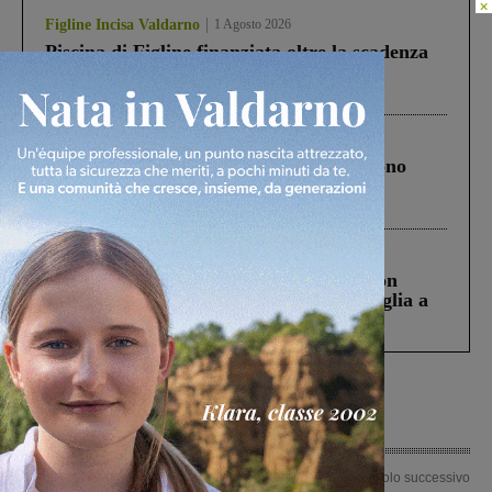
×
Figline Incisa Valdarno
1 Agosto 2026
Piscina di Figline finanziata oltre la scadenza
Pnrr, il gruppo di Fratelli d’Italia: “Un
ringraziamento al Governo”
Cronaca
4 Agosto 2026
Un anno fa la strage in A1 in cui morirono
Gianni, Giulia e Franco. Lo schianto, il
processo, lo stop ai sorpassi fra tir....
Cronaca
3 Agosto 2026
Scomparso da una struttura di Castiglion
Fiorentino l’uomo che aveva ucciso la figlia a
Levane nel 2020
Articolo precedente
Articolo successivo