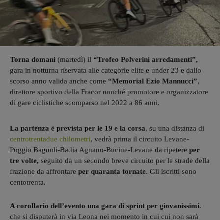
Torna domani
(martedì) il
“Trofeo Polverini arredamenti”,
gara in notturna riservata alle categorie elite e under 23 e dallo
scorso anno valida anche come
“Memorial Ezio Mannucci”
,
direttore sportivo della Fracor nonché promotore e organizzatore
di gare ciclistiche scomparso nel 2022 a 86 anni.
La partenza è prevista per le 19 e la corsa
, su una distanza di
centrotrentadue chilometri
, vedrà prima il circuito Levane-
Poggio Bagnoli-Badia Agnano-Bucine-Levane da ripetere
per
tre volte,
seguito da un secondo breve circuito per le strade della
frazione da affrontare
per quaranta tornate.
Gli iscritti sono
centotrenta.
A corollario dell’evento
una gara di sprint per giovanissimi.
che si disputerà in via Leona nei momento in cui cui non sarà