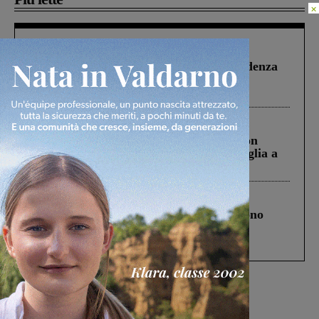
×
Figline Incisa Valdarno
1 Agosto 2026
Piscina di Figline finanziata oltre la scadenza
Pnrr, il gruppo di Fratelli d’Italia: “Un
ringraziamento al Governo”
Cronaca
3 Agosto 2026
Scomparso da una struttura di Castiglion
Fiorentino l’uomo che aveva ucciso la figlia a
Levane nel 2020
Cronaca
4 Agosto 2026
Un anno fa la strage in A1 in cui morirono
Gianni, Giulia e Franco. Lo schianto, il
processo, lo stop ai sorpassi fra tir....