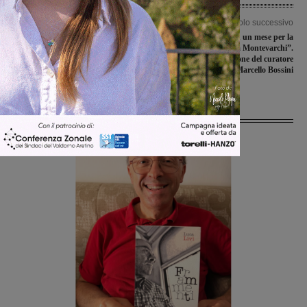
Articolo precedente
Articolo successivo
Il Montevarchi al lavoro in vista del
Oltre mille visitatori in un mese per la
derby di sabato con il Terranuova
mostra su “Marino da Montevarchi”.
Traiana
La soddisfazione del curatore
Marcello Bossini
Ultime Notizie