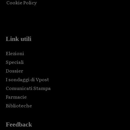
Cookie Policy
Html code here! Replace this with any non empty raw html
code and that's it.
Link utili
Elezioni
Speciali
Dossier
I sondaggi di Vpost
Comunicati Stampa
Farmacie
Biblioteche
Feedback