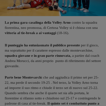
La prima gara casalinga della Volley Arno
contro la squadra
fiorentina, neo promossa, di Certosa Volley si è chiusa con una
vittoria al tie-break a ai vantaggi
(18-16).
Il punteggio ha entusiasmato il pubblico presente
per il gioco,
ma soprattutto per il carattere espresso dalle montevarchine,
squadra giovane e in gran parte rinnovata,
a partire dal coach
Andrea Morucci, da anni proprio punto di riferimento del settore
giovanile.
Parte bene Montevarch
i che asd aggiudica il primo set per 25-
22, ma perde il secondo 19-25 . Nel terzo, la Volley Arno torna
ad imporre il suo ritmo e chiude il terzo set di nuovo sul 25-22.
Quando sembra che anche il quarto set sia alla portata, le
fiorentine si rifanno sotto e chiudono sul 25-17 e costringendo le
padrone di casa al tie-break.
Il quinto set è combattuto punto a