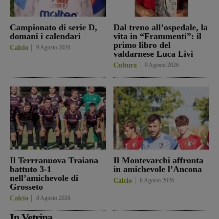
Campionato di serie D,
Dal treno all’ospedale, la
domani i calendari
vita in “Frammenti”: il
primo libro del
Calcio
9 Agosto 2026
valdarnese Luca Livi
Cultura
9 Agosto 2026
Il Terrranuova Traiana
Il Montevarchi affronta
battuto 3-1
in amichevole l’Ancona
nell’amichevole di
Calcio
8 Agosto 2026
Grosseto
Calcio
8 Agosto 2026
In Vetrina