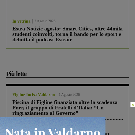
In vetrina
3 Agosto 2026
Estra Notizie agosto: Smart Cities, oltre 44mila
studenti coinvolti, torna il bando per lo sport e
debutta il podcast Estrair
Più lette
Figline Incisa Valdarno
1 Agosto 2026
Piscina di Figline finanziata oltre la scadenza
×
Pnrr, il gruppo di Fratelli d’Italia: “Un
ringraziamento al Governo”
Cronaca
3 Agosto 2026
Scomparso da una struttura di Castiglion