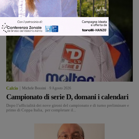
Calcio
Michele Bossini
-
9 Agosto 2026
Campionato di serie D, domani i calendari
Dopo l’ufficialità dei nove gironi del campionato e di turno preliminare e
primo di Coppa Italia, per completare il...