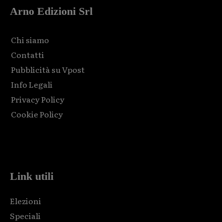
Arno Edizioni Srl
Chi siamo
Contatti
Pubblicità su Vpost
Info Legali
Privacy Policy
Cookie Policy
Html code here! Replace this with any non empty raw html
code and that's it.
Link utili
Elezioni
Speciali