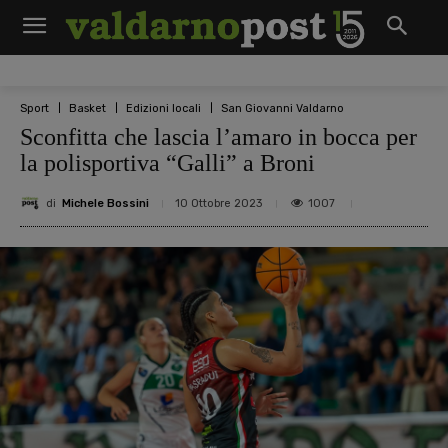
Sport
Basket
Edizioni locali
San Giovanni Valdarno
Sconfitta che lascia l’amaro in bocca per
la polisportiva “Galli” a Broni
di
Michele Bossini
1007
10 Ottobre 2023