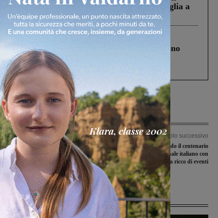
Fiorentino l’uomo che aveva ucciso la figlia a
Levane nel 2020
Cronaca
4 Agosto 2026
Un anno fa la strage in A1 in cui morirono
Gianni, Giulia e Franco. Lo schianto, il
processo, lo stop ai sorpassi fra tir....
Articolo precedente
Articolo successivo
My Stufato Food & Fun Festival:
Calvino100: celebrando il centenario
torna a San Giovanni l’evento che
di un grande intellettuale italiano con
fonde insieme gusto, tradizione e
un programma ricco di eventi
divertimento
Ultime Notizie