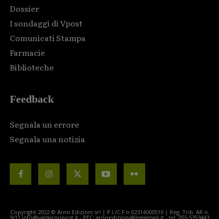
Dossier
I sondaggi di Vpost
Comunicati Stampa
Farmacie
Biblioteche
Feedback
Segnala un errore
Segnala una notizia
Copyright 2022 © Arno Edizioni srl | P.I./C.F n.02314000510 | Reg. Trib. AR n.
9/11 info@valdarnopost.it - PEC: arnoedizioni@legalmail.it - tel. 055.5353443