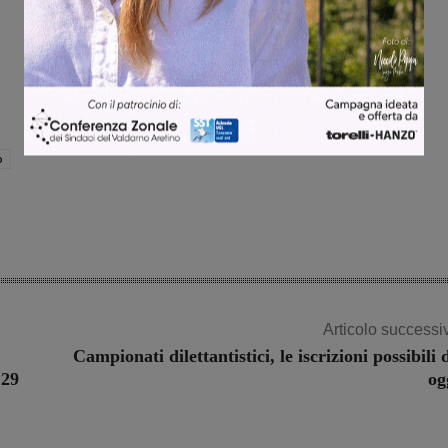
o
Articolo successi
Campionati dilettantistici, le iscrizioni possibili 
 29
og