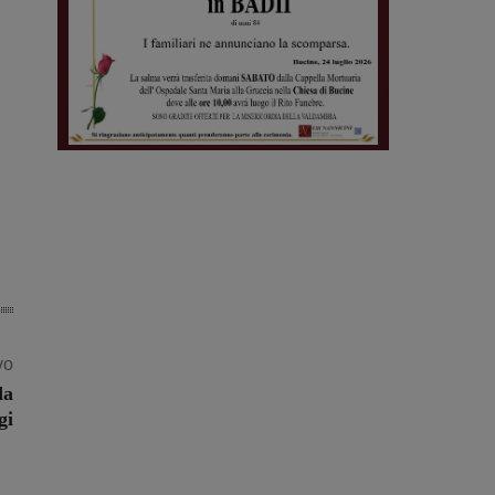
vo
da
gi