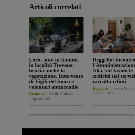
Articoli correlati
Loro, auto in fiamme
Reggello: incontro
in località Trevane:
l’Amministrazione
brucia anche la
Alia, sul tavolo le
vegetazione. Intervento
criticità nel serviz
di Vigili del fuoco e
raccolta rifiuti
volontari antincendio
Reggello
Glenda Venturi
7 Agosto 2026
Cronaca
Glenda Venturini
-
7 Agosto 2026