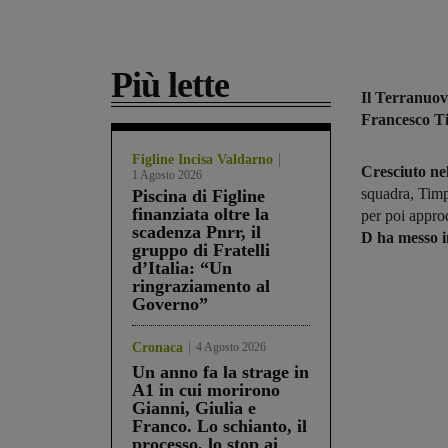
Più lette
Il Terranuo
Francesco T
Figline Incisa Valdarno
Cresciuto nel
1 Agosto 2026
squadra, Timpe
Piscina di Figline
finanziata oltre la
per poi appro
scadenza Pnrr, il
D ha messo 
gruppo di Fratelli
d’Italia: “Un
ringraziamento al
Governo”
Cronaca
4 Agosto 2026
Un anno fa la strage in
A1 in cui morirono
Gianni, Giulia e
Franco. Lo schianto, il
processo, lo stop ai