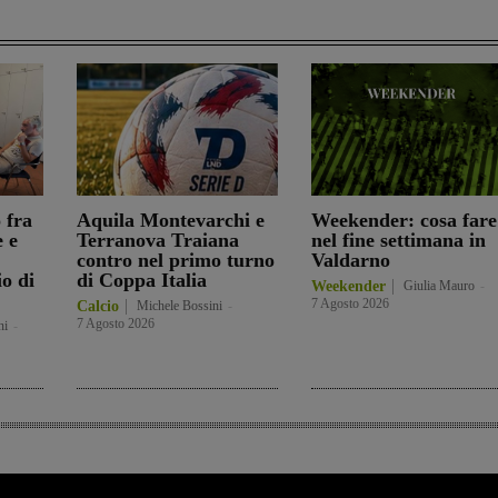
 fra
Aquila Montevarchi e
Weekender: cosa fare
 e
Terranova Traiana
nel fine settimana in
contro nel primo turno
Valdarno
io di
di Coppa Italia
Weekender
Giulia Mauro
-
7 Agosto 2026
Calcio
Michele Bossini
-
7 Agosto 2026
ni
-