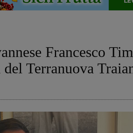
vannese Francesco Tim
a del Terranuova Traia