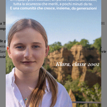
va Traiana
ha tesserato per la prossima stagione il portiere classe 2001
imperanza.
le giovanili dello Scandicci
fino a debuttare a 17 anni in prima
ranza è rimasto in forza alla squadra fiorentina per cinque stagioni,
dare in quella trascorsa con alla Sangiovannese.
In sei stagioni di serie
insieme
131 presenze.