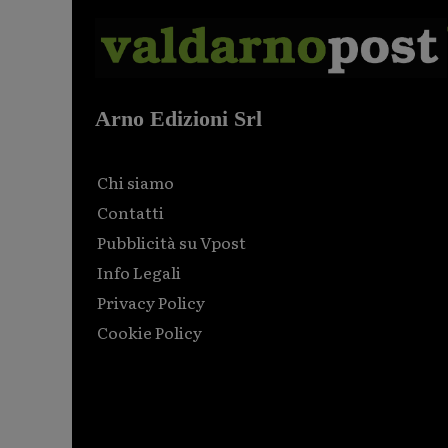
Arno Edizioni Srl
Chi siamo
Contatti
Pubblicità su Vpost
Info Legali
Privacy Policy
Cookie Policy
Html code here! Replace this with any non empty raw
html code and that's it.