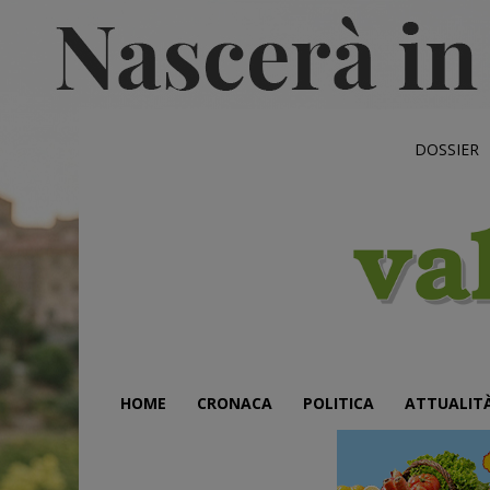
DOSSIER
HOME
CRONACA
POLITICA
ATTUALIT