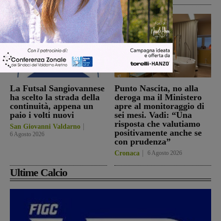
La Futsal Sangiovannese
Punto Nascita, no alla
ha scelto la strada della
deroga ma il Ministero
continuità, appena un
apre al monitoraggio di
paio i volti nuovi
sei mesi. Vadi: “Una
risposta che valutiamo
San Giovanni Valdarno
positivamente anche se
6 Agosto 2026
con prudenza”
Cronaca
6 Agosto 2026
Ultime Calcio