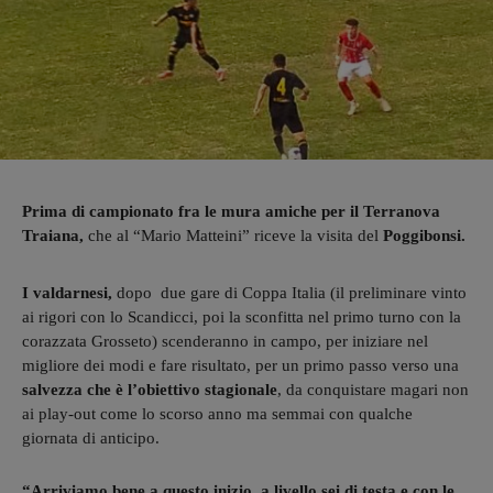
Prima di campionato fra le mura amiche per il Terranova
Traiana,
che al “Mario Matteini” riceve la visita del
Poggibonsi.
I valdarnesi,
dopo due gare di Coppa Italia (il preliminare vinto
ai rigori con lo Scandicci, poi la sconfitta nel primo turno con la
corazzata Grosseto) scenderanno in campo, per iniziare nel
migliore dei modi e fare risultato, per un primo passo verso una
salvezza che è l’obiettivo stagionale
, da conquistare magari non
ai play-out come lo scorso anno ma semmai con qualche
giornata di anticipo.
“Arriviamo bene a questo inizio,
a livello sei di testa e con le