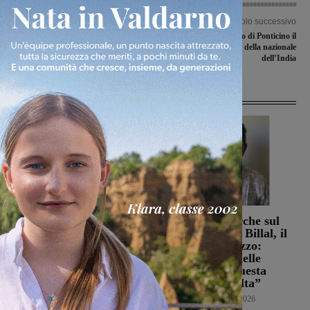
Articolo precedente
Articolo successivo
Pratomagno, lavori di ripulitura e
Al campo di tiro al volo di Ponticino il
ripristino con il Progetto “Life
raduno pre-mondiale della nazionale
Shepforbio”
dell’India
Articoli correlati
Weekender: cosa fare nel
Sospese le ricerche sul
fine settimana in
campo di Miah Billal, il
Valdarno
Prefetto di Arezzo:
“L’attenzione delle
Weekender
7 Agosto 2026
istituzioni su questa
vicenda resta alta”
Cronaca
6 Agosto 2026