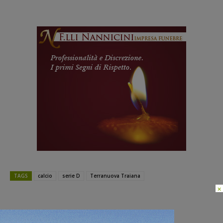
TAGS
calcio
serie D
Terranuova Traiana
×