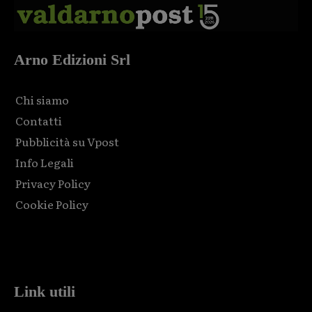
Arno Edizioni Srl
Chi siamo
Contatti
Pubblicità su Vpost
Info Legali
Privacy Policy
Cookie Policy
Html code here! Replace this with any non empty raw html
code and that's it.
Link utili