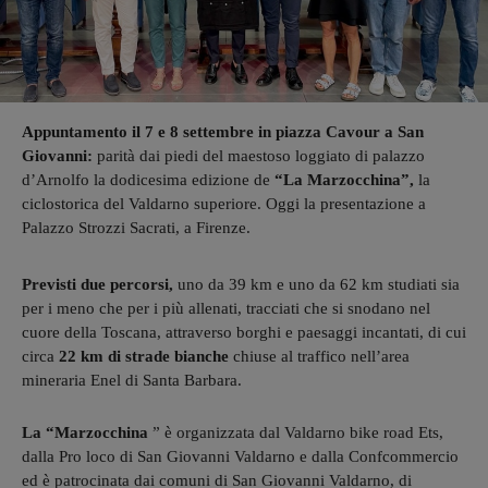
Appuntamento il 7 e 8 settembre in piazza Cavour a San
Giovanni:
parità dai piedi del maestoso loggiato di palazzo
d’Arnolfo la dodicesima edizione de
“La Marzocchina”,
la
ciclostorica del Valdarno superiore. Oggi la presentazione a
Palazzo Strozzi Sacrati, a Firenze.
Previsti due percorsi,
uno da 39 km e uno da 62 km studiati sia
per i meno che per i più allenati, tracciati che si snodano nel
cuore della Toscana, attraverso borghi e paesaggi incantati, di cui
circa
22 km di strade bianche
chiuse al traffico nell’area
mineraria Enel di Santa Barbara.
La “Marzocchina
” è organizzata dal Valdarno bike road Ets,
dalla Pro loco di San Giovanni Valdarno e dalla Confcommercio
ed è patrocinata dai comuni di San Giovanni Valdarno, di