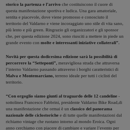
storico la partenza e l’arrivo
che costituiscono il cuore di
questa manifestazione sportiva e ludica. Una gara amatoriale,
sentita e piacevole, dove viene promosso e conosciuto il
territorio del Valdarno e viene incoraggiato uno stile di vita sano,
più lento e più green. Ringrazio gli organizzatori e gli sponsor
che, per questa edizione 2024, sono riusciti a mettere in piede un
grande evento con
molte e interessanti iniziative collaterali”.
Novità per questa dodicesima edizione sarà la possibilità di
percorrere la “Setteponti”,
meravigliosa strada che attraversa
l’interno Valdarno passando attraverso i borghi caratteristici di
Malva e Montemarciano,
terreno ideale per tutti i ciclisti del
territorio.
“Con orgoglio siamo giunti al traguardo delle 12 candeline
-
sottolinea Francesco Fabbrini, presidente Valdarno Bike Road,di
una manifestazione che ormai è un
classico del panorama
nazionale delle ciclostoriche
e di tutte quelle manifestazioni dal
richiamo vintage che ruotano intorno al mondo Eroica. Ogni
anno cerchiamo con piacere di cambiare e variare l’evento per