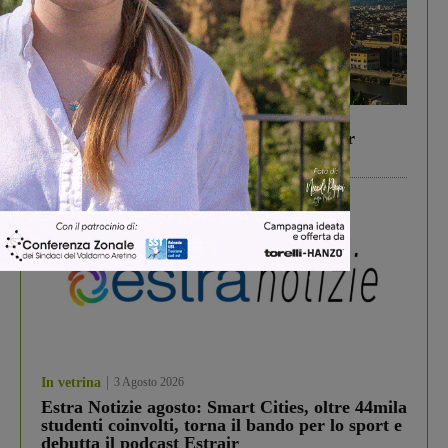
In vetrina
6 Agosto 2026
Gita di famiglia a Firenze: 5 idee per far
divertire i tuoi figli
In vetrina
3 Agosto 2026
Estra Notizie agosto: Smart Cities, oltre 44mila
studenti coinvolti, torna il bando per lo sport e
debutta il podcast Estrair