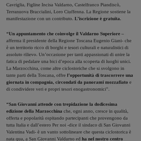
Cavriglia, Figline Incisa Valdarno, Castelfranco Piandiscò,
Terranuova Braccialini, Loro Ciuffenna. La Regione sostiene la
manifestazione con un contributo.
L’iscrizione è gratuita.
“Un appuntamento che coinvolge il Valdarno Superiore –
afferma il presidente della Regione Toscana Eugenio Giani- che
è un territorio ricco di borghi e tesori culturali e naturalistici di
assoluto rilievo. Un’occasione per tanti appassionati di unire la
fatica di pedalare una bici d’epoca alla scoperta di luoghi unici.
La Marzocchina, come altre ciclostoriche che si svolgono in
tante parti della Toscana, offre
l’opportunità di trascorrere una
giornata in compagnia, circondati da panorami mozzafiato
e
di condividere veri e propri tesori enogastronomici”.
“San Giovanni attende con trepidazione la dodicesima
edizione della Marzocchina
che, ogni anno, cresce in qualità,
offerta e popolarità ospitando partecipanti che provengono da
tutta Italia e dall’estero Per noi -dice il sindaco di San Giovanni
Valentina Vadi- è un vanto sottolineare che questa ciclostorica è
nata qua, a San Giovanni Valdarno ed
ha nel nostro centro