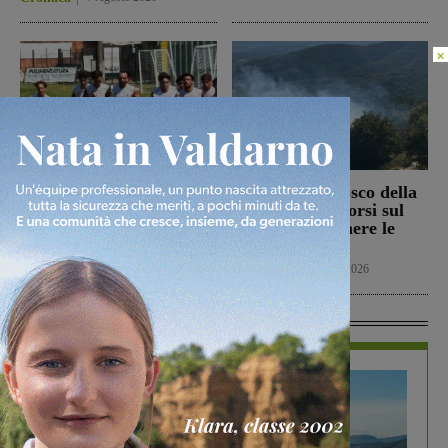
×
Il Terranuova Traiana
Incendio nel bosco della
allo “Zecchini” di
Trappola. Soccorsi sul
Grosseto per una gara
posto per spegnere le
amichevole
fiamme
Calcio
7 Agosto 2026
Cronaca
7 Agosto 2026
In Vetrina