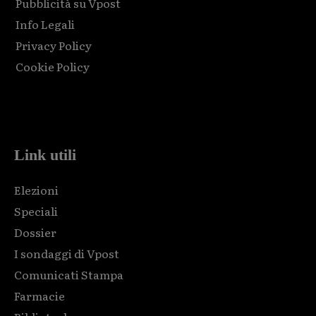
Pubblicità su Vpost
Info Legali
Privacy Policy
Cookie Policy
Html code here! Replace this with any non empty raw html
code and that's it.
Link utili
Elezioni
Speciali
Dossier
I sondaggi di Vpost
Comunicati Stampa
Farmacie