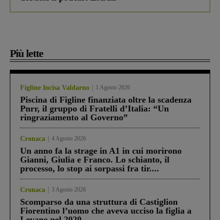
Più lette
Figline Incisa Valdarno
1 Agosto 2026
Piscina di Figline finanziata oltre la scadenza
Pnrr, il gruppo di Fratelli d’Italia: “Un
ringraziamento al Governo”
Cronaca
4 Agosto 2026
Un anno fa la strage in A1 in cui morirono
Gianni, Giulia e Franco. Lo schianto, il
processo, lo stop ai sorpassi fra tir....
Cronaca
3 Agosto 2026
Scomparso da una struttura di Castiglion
Fiorentino l’uomo che aveva ucciso la figlia a
Levane nel 2020