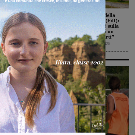
Loro Ciuffenna, squadre
Punto Nascita della
antincendio al lavoro per
Gruccia, Tucci (FdI):
un rogo nei boschi
“Montevarchi è sulla
giusta strada di un
Cronaca
8 Agosto 2026
aumento dei parti”
Politica
8 Agosto 2026
Ultime Calcio