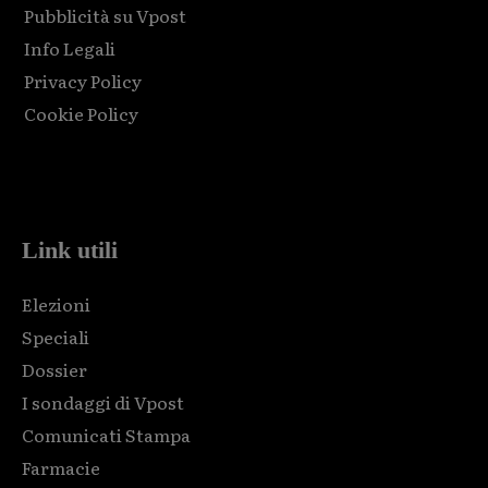
Pubblicità su Vpost
Info Legali
Privacy Policy
Cookie Policy
Html code here! Replace this with any non empty raw html
code and that's it.
Link utili
Elezioni
Speciali
Dossier
I sondaggi di Vpost
Comunicati Stampa
Farmacie