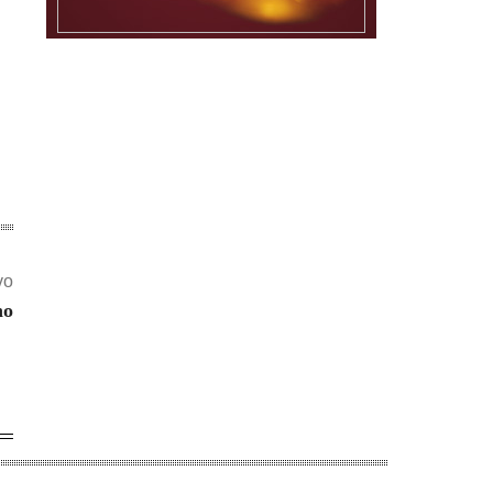
vo
no