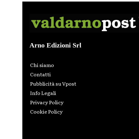
Arno Edizioni Srl
Chi siamo
Contatti
Pubblicità su Vpost
Info Legali
Privacy Policy
Cookie Policy
Html code here! Replace this with any non empty raw
html code and that's it.