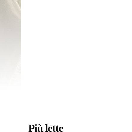
Più lette