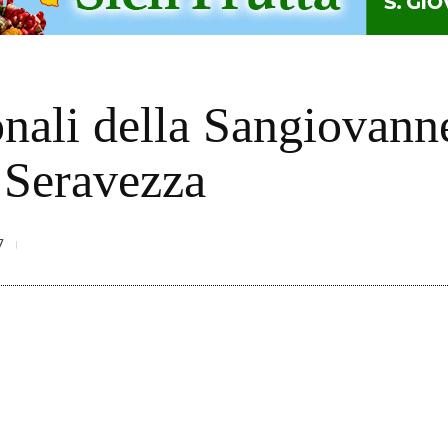
onali della Sangiovan
 Seravezza
7