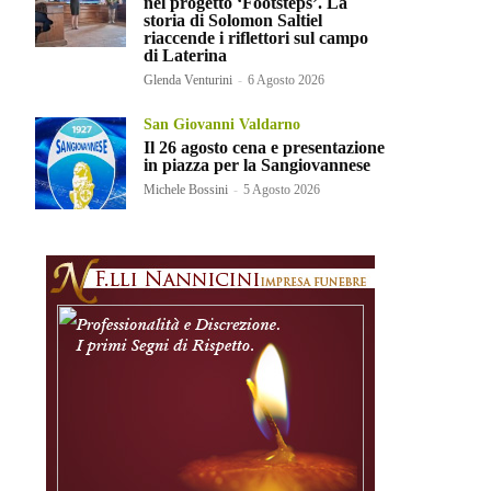
nel progetto ‘Footsteps’. La
storia di Solomon Saltiel
riaccende i riflettori sul campo
di Laterina
Glenda Venturini
-
6 Agosto 2026
San Giovanni Valdarno
Il 26 agosto cena e presentazione
in piazza per la Sangiovannese
Michele Bossini
-
5 Agosto 2026