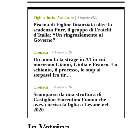
Figline Incisa Valdarno
1 Agosto 2026
Piscina di Figline finanziata oltre la
scadenza Pnrr, il gruppo di Fratelli
d’Italia: “Un ringraziamento al
Governo”
Cronaca
4 Agosto 2026
Un anno fa la strage in A1 in cui
morirono Gianni, Giulia e Franco. Lo
schianto, il processo, lo stop ai
sorpassi fra tir....
Cronaca
3 Agosto 2026
Scomparso da una struttura di
Castiglion Fiorentino l’uomo che
aveva ucciso la figlia a Levane nel
2020
In Vetrina