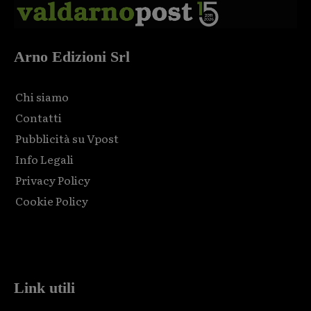
Arno Edizioni Srl
Chi siamo
Contatti
Pubblicità su Vpost
Info Legali
Privacy Policy
Cookie Policy
Html code here! Replace this with any non empty raw html
code and that's it.
Link utili