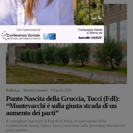
Politica
Monica Campani
-
8 Agosto 2026
Punto Nascita della Gruccia, Tucci (FdI):
“Montevarchi è sulla giusta strada di un
aumento dei parti”
Il consigliere regionale di Fratelli d’Italia, vicepresidente della
Commissione Sanità, Enrico Tucci, interviene sulla paventata chiusura dei
punti nascita...