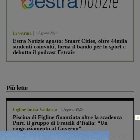
In vetrina
3 Agosto 2026
Estra Notizie agosto: Smart Cities, oltre 44mila
studenti coinvolti, torna il bando per lo sport e
debutta il podcast Estrair
Più lette
Figline Incisa Valdarno
1 Agosto 2026
Piscina di Figline finanziata oltre la scadenza
×
Pnrr, il gruppo di Fratelli d’Italia: “Un
ringraziamento al Governo”