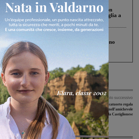
Cronaca
3 Agosto 2026
Scomparso da una struttura di Castiglion
Fiorentino l’uomo che aveva ucciso la figlia a
Levane nel 2020
Cronaca
4 Agosto 2026
Un anno fa la strage in A1 in cui morirono
Gianni, Giulia e Franco. Lo schianto, il
processo, lo stop ai sorpassi fra tir....
Articolo precedente
Articolo successivo
Giochiamocela a scacchi: il progetto di
Una rete di Lucatuorto regala
sensibilizzazione contro il gioco
all’Aquila il successo nell’amichevole
d’azzardo nei comuni del Valdarno
con la Castiglionese
Ultime Notizie