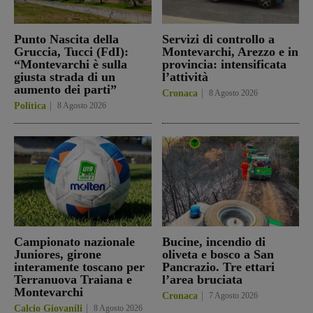
Punto Nascita della
Servizi di controllo a
Gruccia, Tucci (FdI):
Montevarchi, Arezzo e in
“Montevarchi è sulla
provincia: intensificata
giusta strada di un
l’attività
aumento dei parti”
Cronaca
8 Agosto 2026
Politica
8 Agosto 2026
Campionato nazionale
Bucine, incendio di
Juniores, girone
oliveta e bosco a San
interamente toscano per
Pancrazio. Tre ettari
Terranuova Traiana e
l’area bruciata
Montevarchi
Cronaca
7 Agosto 2026
Calcio Giovanili
8 Agosto 2026