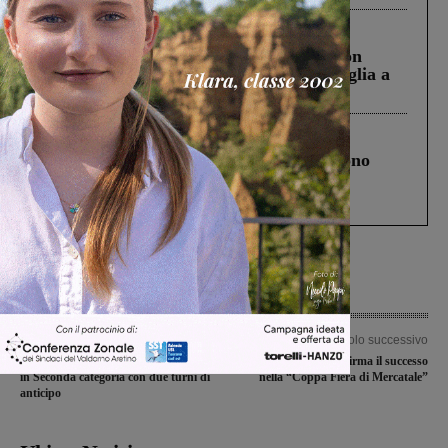
Cronaca
3 Agosto 2026
Scomparso da una struttura di Castiglion
Fiorentino l’uomo che aveva ucciso la figlia a
Levane nel 2020
Cronaca
4 Agosto 2026
Un anno fa la strage in A1 in cui morirono
Gianni, Giulia e Franco. Lo schianto, il
processo, lo stop ai sorpassi fra tir....
Articolo precedente
Articolo successivo
La Faellese conquista la promozione
Riccardo Lorello firma il successo
in Seconda categoria con due turni di
nella “Coppa Fiera di Mercatale”
anticipo