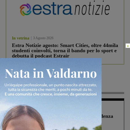
In vetrina
3 Agosto 2026
Estra Notizie agosto: Smart Cities, oltre 44mila
×
studenti coinvolti, torna il bando per lo sport e
debutta il podcast Estrair
Più lette
Figline Incisa Valdarno
1 Agosto 2026
Piscina di Figline finanziata oltre la scadenza
Pnrr, il gruppo di Fratelli d’Italia: “Un
ringraziamento al Governo”