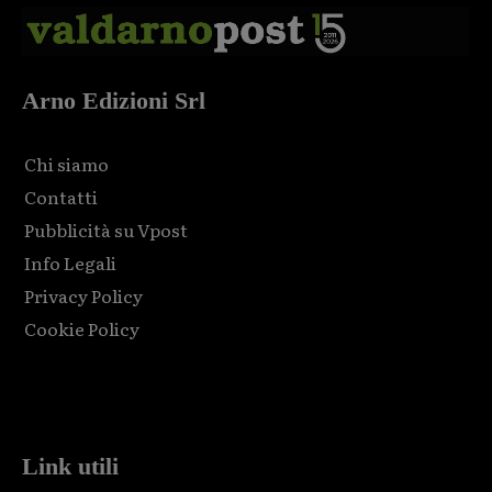
Arno Edizioni Srl
Chi siamo
Contatti
Pubblicità su Vpost
Info Legali
Privacy Policy
Cookie Policy
Html code here! Replace this with any non empty raw html
code and that's it.
Link utili