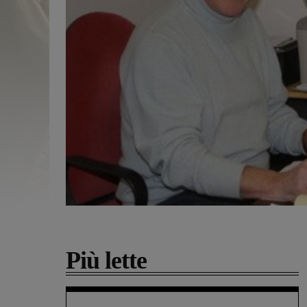
Più lette