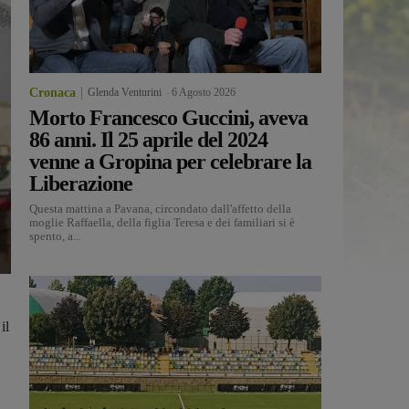
Cronaca
Glenda Venturini
-
6 Agosto 2026
Morto Francesco Guccini, aveva
86 anni. Il 25 aprile del 2024
venne a Gropina per celebrare la
Liberazione
Questa mattina a Pavana, circondato dall'affetto della
moglie Raffaella, della figlia Teresa e dei familiari si è
spento, a...
il