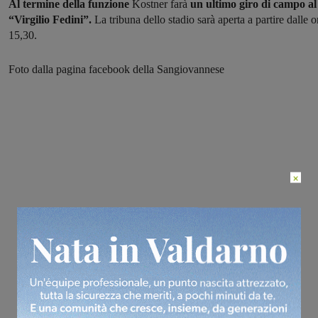
Al termine della funzione
Kostner farà
un ultimo giro di campo al
“Virgilio Fedini”.
La tribuna dello stadio sarà aperta a partire dalle o
15,30.
Foto dalla pagina facebook della Sangiovannese
×