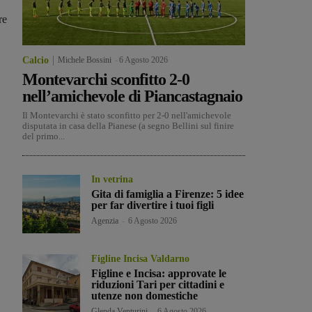
re
Calcio
Michele Bossini
-
6 Agosto 2026
Montevarchi sconfitto 2-0
nell’amichevole di Piancastagnaio
Il Montevarchi è stato sconfitto per 2-0 nell'amichevole
disputata in casa della Pianese (a segno Bellini sul finire
del primo...
In vetrina
Gita di famiglia a Firenze: 5 idee
per far divertire i tuoi figli
Agenzia
-
6 Agosto 2026
Figline Incisa Valdarno
Figline e Incisa: approvate le
riduzioni Tari per cittadini e
utenze non domestiche
Glenda Venturini
-
6 Agosto 2026