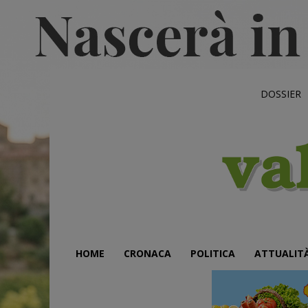
DOSSIER
HOME
CRONACA
POLITICA
ATTUALIT