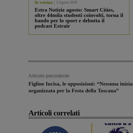
In vetrina
3 Agosto 2026
Estra Notizie agosto: Smart Cities,
oltre 44mila studenti coinvolti, torna il
bando per lo sport e debutta il
podcast Estrair
Articolo precedente
Figline Incisa, le opposizioni: “Nessuna inizia
organizzata per la Festa della Toscana”
Articoli correlati