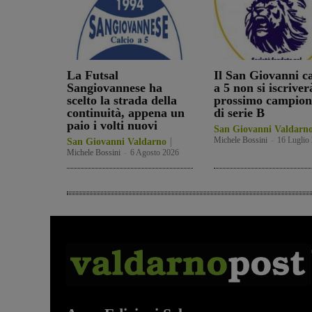
La Futsal
Il San Giovanni ca
Sangiovannese ha
a 5 non si iscriver
scelto la strada della
prossimo campion
continuità, appena un
di serie B
paio i volti nuovi
San Giovanni Valdarn
Michele Bossini
-
16 Luglio
San Giovanni Valdarno
Michele Bossini
-
6 Agosto 2026