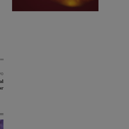
vo
al
or