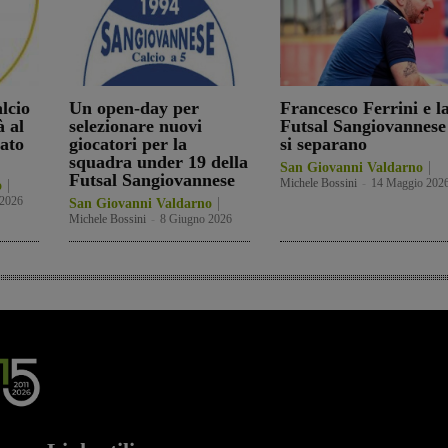
lcio
Un open-day per
Francesco Ferrini e l
à al
selezionare nuovi
Futsal Sangiovannese
ato
giocatori per la
si separano
squadra under 19 della
San Giovanni Valdarno
Futsal Sangiovannese
Michele Bossini
-
14 Maggio 202
o
 2026
San Giovanni Valdarno
Michele Bossini
-
8 Giugno 2026