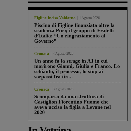
Figline Incisa Valdarno
1 Agosto 2026
Piscina di Figline finanziata oltre la
scadenza Pnrr, il gruppo di Fratelli
d’Italia: “Un ringraziamento al
Governo”
Cronaca
4 Agosto 2026
Un anno fa la strage in A1 in cui
morirono Gianni, Giulia e Franco. Lo
schianto, il processo, lo stop ai
sorpassi fra tir....
Cronaca
3 Agosto 2026
Scomparso da una struttura di
Castiglion Fiorentino l’uomo che
aveva ucciso la figlia a Levane nel
2020
In Vetrina