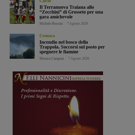
Calcio
Il Terranuova Traiana allo
“Zecchini” di Grosseto per una
gara amichevole
Michele Bossini
-
7 Agosto 2026
Cronaca
Incendio nel bosco della
Trappola. Soccorsi sul posto per
spegnere le fiamme
Monica Campani
-
7 Agosto 2026