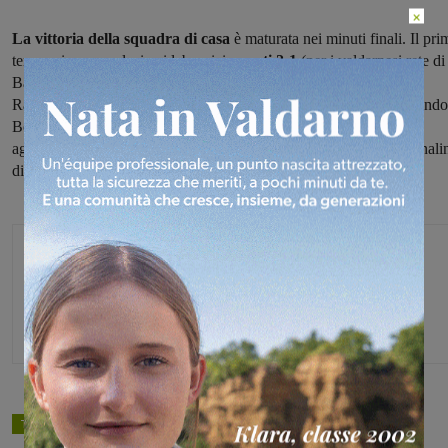
×
La vittoria della squadra di casa
è maturata nei minuti finali. Il pri
tempo si era conclusi coi labronici
avanti 2-1
(per i valdarnesi rete di
Bartoletta), quindi nel corso della ripresa
il pareggio
firmato da
Ramos. Il risultato è rimasto sul 2-2 fino a 5′ minuti alla fine, quando
Boca Livorno ha
dato la spallata finale
che gli ha permesso di
aggiudicarsi la partita e confermarsi al secondo posto. Sempre fanali
di coda solitaria la squadra azzurra.
Michele Bossini
TAGS
calcio a 5