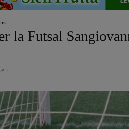
arno
r la Futsal Sangiovann
59