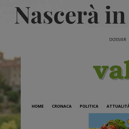
DOSSIER
HOME
CRONACA
POLITICA
ATTUALIT