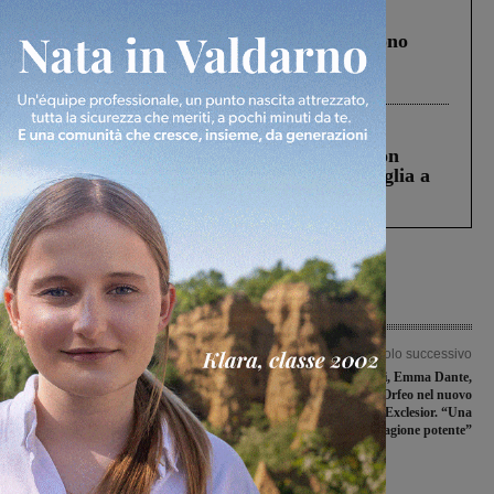
Cronaca
4 Agosto 2026
Un anno fa la strage in A1 in cui morirono
Gianni, Giulia e Franco. Lo schianto, il
processo, lo stop ai sorpassi fra tir....
Cronaca
3 Agosto 2026
Scomparso da una struttura di Castiglion
Fiorentino l’uomo che aveva ucciso la figlia a
Levane nel 2020
Articolo precedente
Articolo successivo
Camini, Ceccarelli (Pd): “Bene la
Ascanio Celestini, Emma Dante,
proroga, ora informazione e
Carrozzeria Orfeo nel nuovo
semplificazione. Importante la
cartellone dell’Exclesior. “Una
collaborazione dei comuni”
stagione potente”