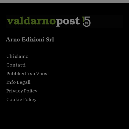
Arno Edizioni Srl
Chi siamo
Contatti
Pubblicità su Vpost
Info Legali
Privacy Policy
Cookie Policy
Html code here! Replace this with any non empty raw html
code and that's it.