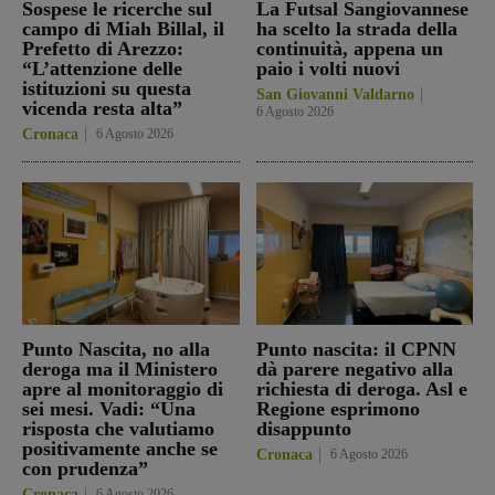
Sospese le ricerche sul
La Futsal Sangiovannese
campo di Miah Billal, il
ha scelto la strada della
Prefetto di Arezzo:
continuità, appena un
“L’attenzione delle
paio i volti nuovi
istituzioni su questa
San Giovanni Valdarno
vicenda resta alta”
6 Agosto 2026
Cronaca
6 Agosto 2026
Punto Nascita, no alla
Punto nascita: il CPNN
deroga ma il Ministero
dà parere negativo alla
apre al monitoraggio di
richiesta di deroga. Asl e
sei mesi. Vadi: “Una
Regione esprimono
risposta che valutiamo
disappunto
positivamente anche se
Cronaca
6 Agosto 2026
con prudenza”
Cronaca
6 Agosto 2026