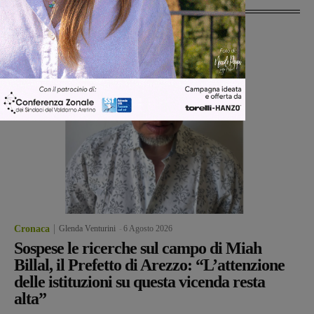
Ultime Notizie
Cronaca
Glenda Venturini
-
6 Agosto 2026
Sospese le ricerche sul campo di Miah
Billal, il Prefetto di Arezzo: “L’attenzione
delle istituzioni su questa vicenda resta
alta”