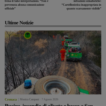
frena le false interpretazioni. “Non è
infrazioni semaforiche:
pervenuta alcuna comunicazione
“Cartellonistica inappropriata in
ufficiale”
quanto scarsamente visibile”
Ultime Notizie
Cronaca
Monica Campani
-
7 Agosto 2026
Bucine, incendio di oliveta e bosco a San