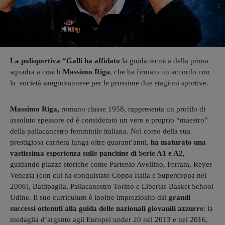
La polisportiva “Galli ha affidato
la guida tecnica della prima
squadra a coach
Massimo Riga
, che ha firmato un accordo con
la società sangiovannese per le prossime due stagioni sportive.
Massimo Riga,
romano classe 1958, rappresenta un profilo di
assoluto spessore ed è considerato un vero e proprio “maestro”
della pallacanestro femminile italiana. Nel corso della sua
prestigiosa carriera lunga oltre quarant’anni,
ha maturato una
vastissima esperienza sulle panchine di Serie A1 e A2,
guidando piazze storiche come Partenio Avellino, Ferrara, Reyer
Venezia (con cui ha conquistato Coppa Italia e Supercoppa nel
2008), Battipaglia, Pallacanestro Torino e Libertas Basket School
Udine. Il suo curriculum è inoltre impreziosito dai
grandi
successi ottenuti alla guida delle nazionali giovanili azzurre
: la
medaglia d’argento agii Europei under 20 nel 2013 e nel 2016,