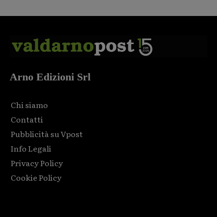
Arno Edizioni Srl
Chi siamo
Contatti
Pubblicità su Vpost
Info Legali
Privacy Policy
Cookie Policy
Html code here! Replace this with any non empty raw html
code and that's it.