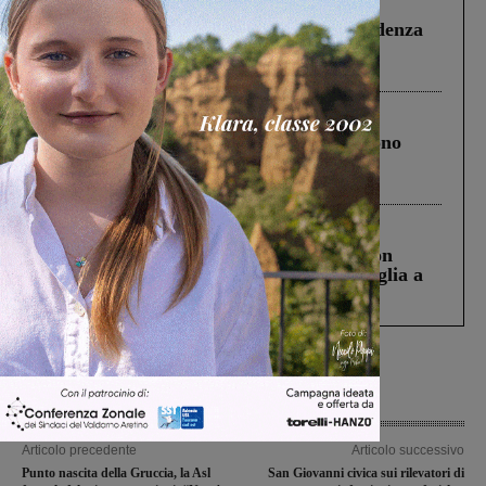
Figline Incisa Valdarno
1 Agosto 2026
Piscina di Figline finanziata oltre la scadenza
Pnrr, il gruppo di Fratelli d’Italia: “Un
ringraziamento al Governo”
Cronaca
4 Agosto 2026
Un anno fa la strage in A1 in cui morirono
Gianni, Giulia e Franco. Lo schianto, il
processo, lo stop ai sorpassi fra tir....
Cronaca
3 Agosto 2026
Scomparso da una struttura di Castiglion
Fiorentino l’uomo che aveva ucciso la figlia a
Levane nel 2020
Articolo precedente
Articolo successivo
Punto nascita della Gruccia, la Asl
San Giovanni civica sui rilevatori di