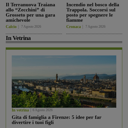
Il Terranuova Traiana
Incendio nel bosco della
allo “Zecchini” di
Trappola. Soccorsi sul
Grosseto per una gara
posto per spegnere le
amichevole
fiamme
Calcio
7 Agosto 2026
Cronaca
7 Agosto 2026
In Vetrina
In vetrina
6 Agosto 2026
Gita di famiglia a Firenze: 5 idee per far
divertire i tuoi figli