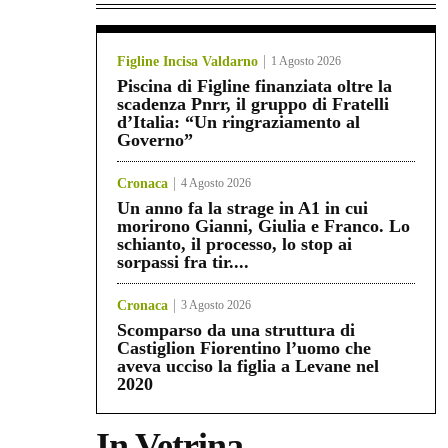
Figline Incisa Valdarno
1 Agosto 2026
Piscina di Figline finanziata oltre la
scadenza Pnrr, il gruppo di Fratelli
d’Italia: “Un ringraziamento al
Governo”
Cronaca
4 Agosto 2026
Un anno fa la strage in A1 in cui
morirono Gianni, Giulia e Franco. Lo
schianto, il processo, lo stop ai
sorpassi fra tir....
Cronaca
3 Agosto 2026
Scomparso da una struttura di
Castiglion Fiorentino l’uomo che
aveva ucciso la figlia a Levane nel
2020
In Vetrina