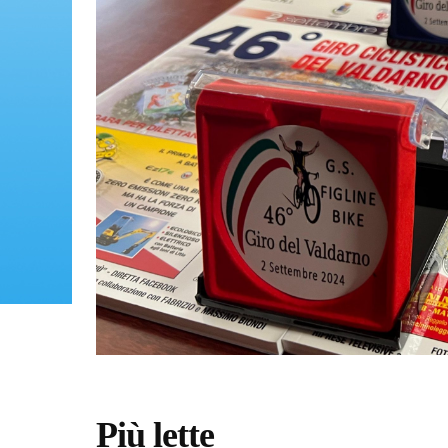
Più lette