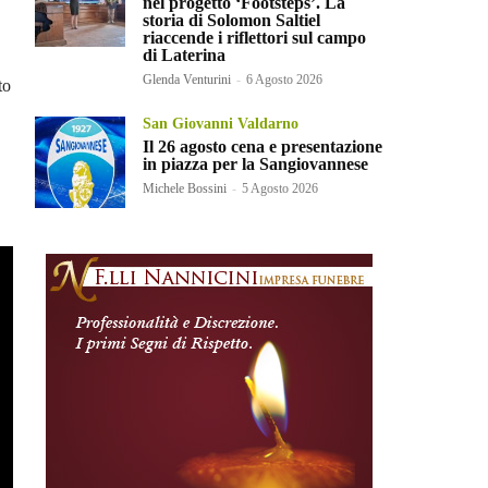
nel progetto ‘Footsteps’. La
storia di Solomon Saltiel
riaccende i riflettori sul campo
di Laterina
Glenda Venturini
-
6 Agosto 2026
to
San Giovanni Valdarno
Il 26 agosto cena e presentazione
in piazza per la Sangiovannese
Michele Bossini
-
5 Agosto 2026