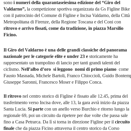
sono
i numeri della quarantaseiesima edizione del “Giro del
Valdarno”,
la competizione sportiva organizzata da Gs Figline Bike
con il patrocinio del Comune di Figline e Incisa Valdarno, della Città
Metropolitana di Firenze, della Regione Toscana e del Coni con
ritrovo e arrivo fissati, come da tradizione, in piazza Marsilio
Ficino.
Il Giro del Valdarno è una delle grandi classiche del panorama
nazionale per le categorie elite e under 23 e
storicamente ha
rappresentato un trampolino di lancio per tanti grandi talenti del
ciclismo.
Nell’albo d’oro si leggono nomi di primo piamo
come
Fausto Masnada, Michele Bartoli, Franco Chioccioli, Guido Bontemp
Giuseppe Saronni, Francesco Moser e Filippo Conca.
Il ritrovo
nel centro storico di Figline è fissato alle 12.45, prima del
trasferimento verso Incisa dove, alle 13, la gara avrà inizio da piazza
Santa Lucia.
Si parte
con un anello verso Burchio e ritorno lungo la
regionale 69, poi un circuito da ripetere per due volte che passa sale
fino a Casa Petrarca. Da lì si torna in direzione Figline per il
circuito
finale
che da piazza Ficino attraversa il centro storico da Corso