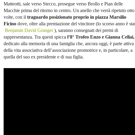
Matteotti, sale verso Stecco, prosegue verso Brollo e Pian delle
Macchie prima del ritorno in centro. Un anello che verrà ripetuto otto
volte, con il
traguardo posizionato proprio in piazza Marsilio
Ficino
dove, oltre alla premiazione del vincitore (lo scorso anno è sta
Benjamin David Granger
), saranno consegnati dei premi di
rappresentanza. Tra questi spicca
l’8° Trofeo Enzo e Gianna Cellai,
dedicato alla memoria di una famiglia che, ancora oggi, è parte attiva
della vita associativa dell’associazione promotrice e, in particolare, a
quella del suo ex presidente e di sua figlia.