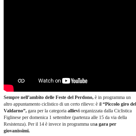
Sempre nell’ambito delle Feste del Perdono,
è in programma un
altro appuntamento ciclistico di un certo rilievo: è i
l “Piccolo giro de
Valdarno”,
gara per la categoria
allievi
organizzata dalla Ciclistica
Figlinese per domenica 1 settembre (partenza alle 15 da via della
Resistenza). Per il 14 è invece in programma un
a gara per
giovanissimi.