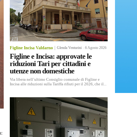
Figline Incisa Valdarno
Glenda Venturini
-
6 Agosto 2026
Figline e Incisa: approvate le
riduzioni Tari per cittadini e
utenze non domestiche
Via libera nell’ultimo Consiglio comunale di Figline e
Incisa alle riduzioni sulla Tariffa rifiuti per il 2026, che il...
a: