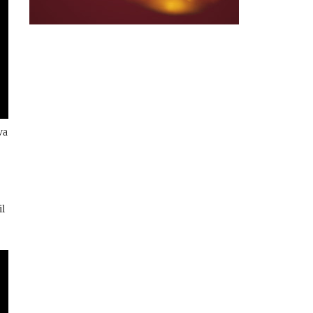
va
il