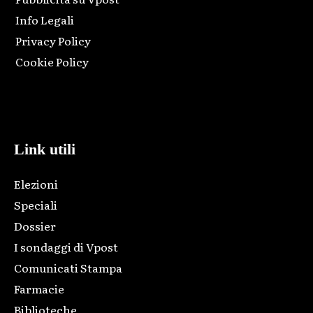
Info Legali
Privacy Policy
Cookie Policy
Html code here! Replace this with any non empty raw html
code and that's it.
Link utili
Elezioni
Speciali
Dossier
I sondaggi di Vpost
Comunicati Stampa
Farmacie
Biblioteche