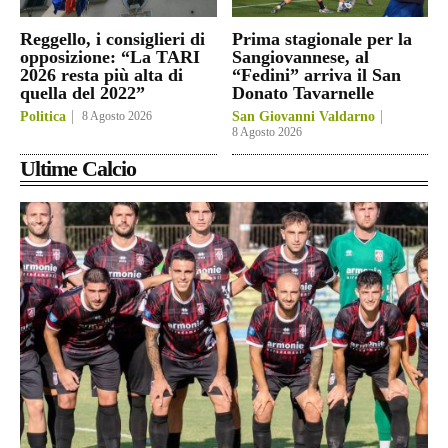
Reggello, i consiglieri di
Prima stagionale per la
opposizione: “La TARI
Sangiovannese, al
2026 resta più alta di
“Fedini” arriva il San
quella del 2022”
Donato Tavarnelle
Politica
8 Agosto 2026
San Giovanni Valdarno
8 Agosto 2026
Ultime Calcio