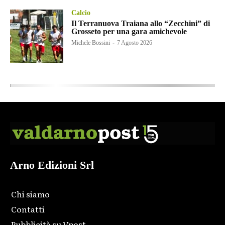
Calcio
Il Terranuova Traiana allo “Zecchini” di
Grosseto per una gara amichevole
Michele Bossini
-
7 Agosto 2026
Arno Edizioni Srl
Chi siamo
Contatti
Pubblicità su Vpost