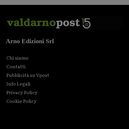
Arno Edizioni Srl
Chi siamo
Contatti
Pubblicità su Vpost
Info Legali
Privacy Policy
Cookie Policy
Html code here! Replace this with any non empty raw html
code and that's it.