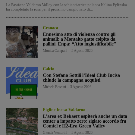
La Passione Valdarno Volley con la schiacciatrice polacca Kalina Pylinska
ha completato la rosa per il prossimo campionato di...
Cronaca
Ennesimo atto di violenza contro gli
animali: a Montalto gatto colpito da
pallini. Enpa: “Atto ingiustificabile”
Monica Campani
-
5 Agosto 2026
Calcio
Con Stefano Sottili l’Ideal Club Incisa
chiude la campagna acquisti
Michele Bossini
-
5 Agosto 2026
Figline Incisa Valdarno
L’area ex Bekaert ospiterà anche un data
center a impatto zero: siglato accordo fra
Comtel e H2-Era Green Valley
Glenda Venturini
-
5 Agosto 2026