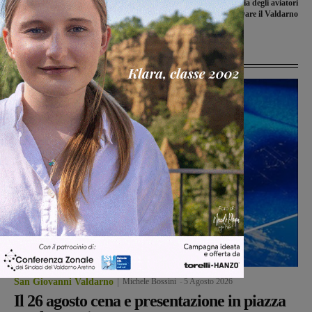
Terranuova Traiana
dopo l’accaduto la storia degli aviatori
morti per salvare il Valdarno
Ultime Notizie
San Giovanni Valdarno
Michele Bossini
-
5 Agosto 2026
Il 26 agosto cena e presentazione in piazza