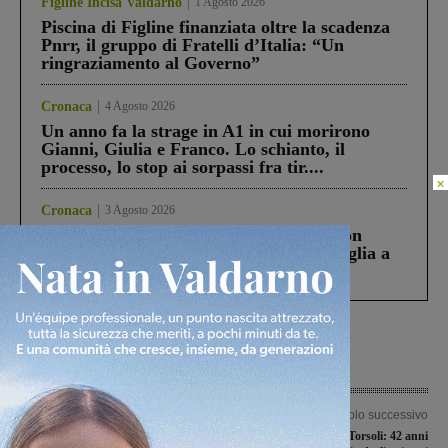
Figline Incisa Valdarno
1 Agosto 2026
Piscina di Figline finanziata oltre la scadenza
Pnrr, il gruppo di Fratelli d’Italia: “Un
ringraziamento al Governo”
Cronaca
4 Agosto 2026
Un anno fa la strage in A1 in cui morirono
Gianni, Giulia e Franco. Lo schianto, il
processo, lo stop ai sorpassi fra tir....
×
Cronaca
3 Agosto 2026
Scomparso da una struttura di Castiglion
Fiorentino l’uomo che aveva ucciso la figlia a
Levane nel 2020
Articolo precedente
Articolo successivo
Marco Ricci è il primo acquisto del
L’incidente aereo di Torsoli: 42 anni