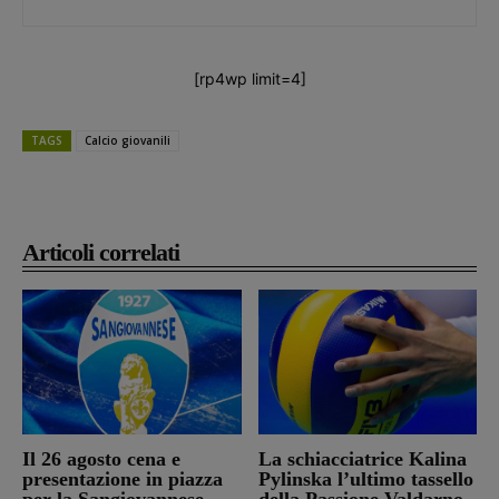
[rp4wp limit=4]
TAGS
Calcio giovanili
Articoli correlati
Il 26 agosto cena e
La schiacciatrice Kalina
presentazione in piazza
Pylinska l’ultimo tassello
per la Sangiovannese
della Passione Valdarno