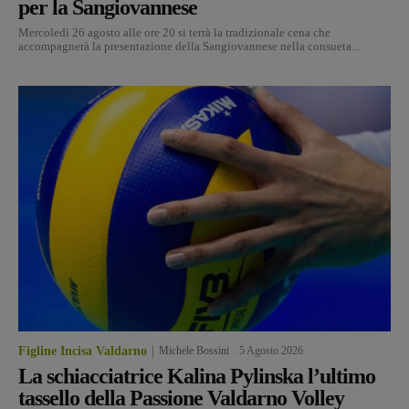
per la Sangiovannese
Mercoledì 26 agosto alle ore 20 si terrà la tradizionale cena che
accompagnerà la presentazione della Sangiovannese nella consueta...
Figline Incisa Valdarno
Michele Bossini
-
5 Agosto 2026
La schiacciatrice Kalina Pylinska l’ultimo
tassello della Passione Valdarno Volley