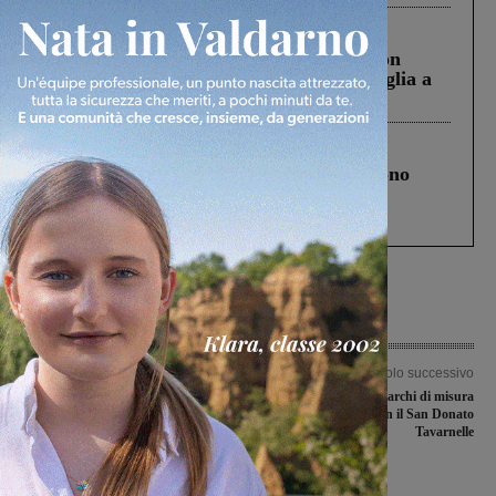
Cronaca
3 Agosto 2026
Scomparso da una struttura di Castiglion
Fiorentino l’uomo che aveva ucciso la figlia a
Levane nel 2020
Cronaca
4 Agosto 2026
Un anno fa la strage in A1 in cui morirono
Gianni, Giulia e Franco. Lo schianto, il
processo, lo stop ai sorpassi fra tir....
Articolo precedente
Articolo successivo
San Giovanni, sabato 9 settembre
Al Montevarchi di misura
verrà inaugurato il cantiere del Teatro
l’amichevole con il San Donato
comunale Bucci
Tavarnelle