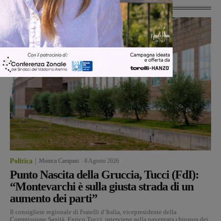
Ultime Notizie
Politica
Monica Campani
-
8 Agosto 2026
Punto Nascita della Gruccia, Tucci (FdI):
“Montevarchi è sulla giusta strada di un
aumento dei parti”
Il consigliere regionale di Fratelli d’Italia, vicepresidente della
Commissione Sanità, Enrico Tucci, interviene sulla paventata chiusura dei