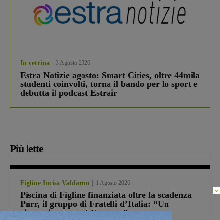
In vetrina
3 Agosto 2026
Estra Notizie agosto: Smart Cities, oltre 44mila
studenti coinvolti, torna il bando per lo sport e
debutta il podcast Estrair
Più lette
Figline Incisa Valdarno
1 Agosto 2026
×
Piscina di Figline finanziata oltre la scadenza
Pnrr, il gruppo di Fratelli d’Italia: “Un
ringraziamento al Governo”