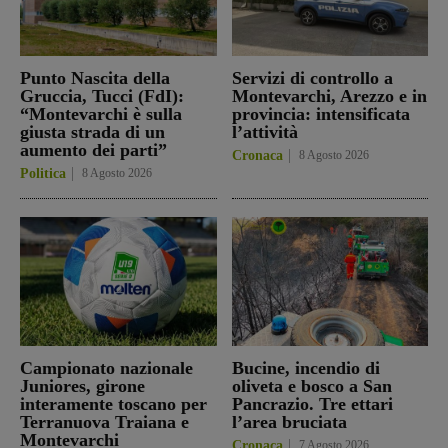
Punto Nascita della
Servizi di controllo a
Gruccia, Tucci (FdI):
Montevarchi, Arezzo e in
“Montevarchi è sulla
provincia: intensificata
giusta strada di un
l’attività
aumento dei parti”
Cronaca
8 Agosto 2026
Politica
8 Agosto 2026
Campionato nazionale
Bucine, incendio di
Juniores, girone
oliveta e bosco a San
interamente toscano per
Pancrazio. Tre ettari
Terranuova Traiana e
l’area bruciata
Montevarchi
Cronaca
7 Agosto 2026