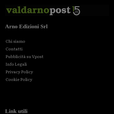
Arno Edizioni Srl
Chi siamo
Contatti
Pubblicità su Vpost
Info Legali
Privacy Policy
Cookie Policy
Html code here! Replace this with any non empty raw html
code and that's it.
Link utili