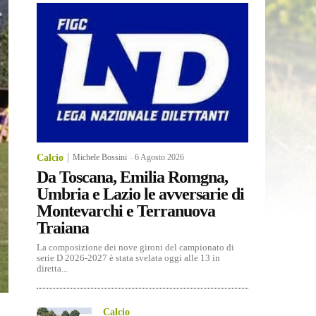
Calcio
Michele Bossini
-
6 Agosto 2026
Da Toscana, Emilia Romgna,
Umbria e Lazio le avversarie di
Montevarchi e Terranuova
Traiana
La composizione dei nove gironi del campionato di
serie D 2026-2027 è stata svelata oggi alle 13 in
diretta...
Calcio