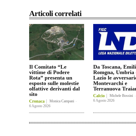
Articoli correlati
Il Comitato “Le
Da Toscana, Emil
vittime di Podere
Romgna, Umbria 
Rota” presenta un
Lazio le avversari
esposto sulle molestie
Montevarchi e
olfattive derivanti dal
Terranuova Traia
sito
Calcio
Michele Bossini
-
6 Agosto 2026
Cronaca
Monica Campani
-
6 Agosto 2026