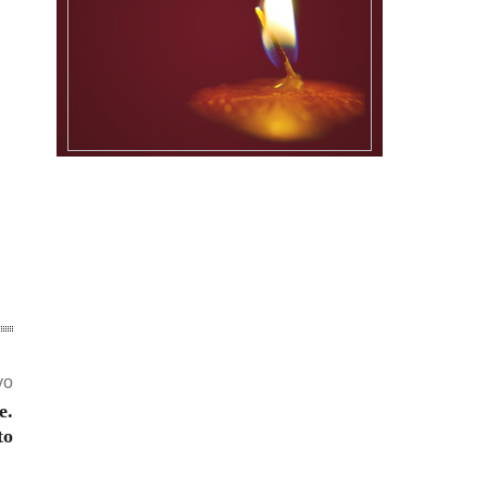
vo
e.
to