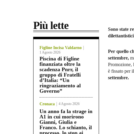
Più lette
Sono state re
dilettantistic
Figline Incisa Valdarno
Per quello c
1 Agosto 2026
settembre,
me
Piscina di Figline
finanziata oltre la
Promozione, P
scadenza Pnrr, il
è fissato per 
gruppo di Fratelli
settembre.
d’Italia: “Un
ringraziamento al
Governo”
Cronaca
4 Agosto 2026
Un anno fa la strage in
A1 in cui morirono
Gianni, Giulia e
Franco. Lo schianto, il
processo, lo stop ai