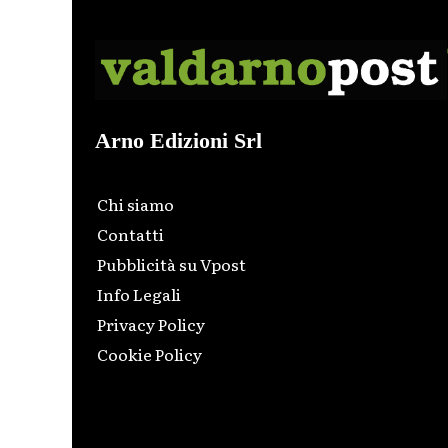
Arno Edizioni Srl
Chi siamo
Contatti
Pubblicità su Vpost
Info Legali
Privacy Policy
Cookie Policy
Html code here! Replace this with any non empty raw
html code and that's it.