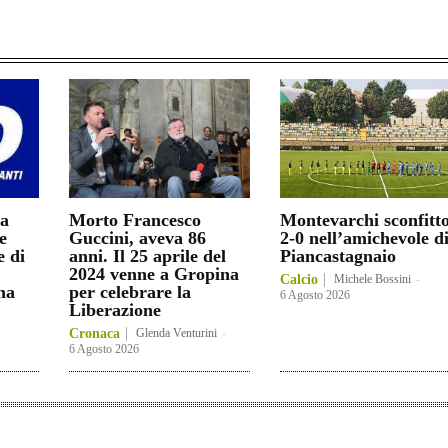
ia
Morto Francesco
Montevarchi sconfitt
e
Guccini, aveva 86
2-0 nell’amichevole d
e di
anni. Il 25 aprile del
Piancastagnaio
2024 venne a Gropina
Calcio
Michele Bossini
-
na
per celebrare la
6 Agosto 2026
Liberazione
Cronaca
Glenda Venturini
-
6 Agosto 2026