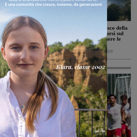
Il Terranuova Traiana
Incendio nel bosco della
allo “Zecchini” di
Trappola. Soccorsi sul
Grosseto per una gara
posto per spegnere le
amichevole
fiamme
Calcio
7 Agosto 2026
Cronaca
7 Agosto 2026
Ultime Calcio