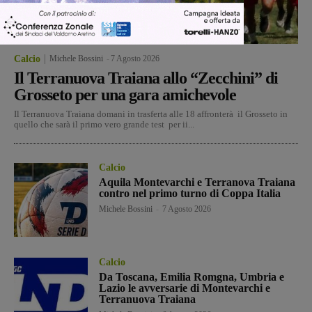
Calcio
Michele Bossini
-
7 Agosto 2026
Il Terranuova Traiana allo “Zecchini” di
Grosseto per una gara amichevole
Il Terranuova Traiana domani in trasferta alle 18 affronterà il Grosseto in
quello che sarà il primo vero grande test per ii...
Calcio
Aquila Montevarchi e Terranova Traiana
contro nel primo turno di Coppa Italia
Michele Bossini
-
7 Agosto 2026
Calcio
Da Toscana, Emilia Romgna, Umbria e
Lazio le avversarie di Montevarchi e
Terranuova Traiana