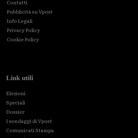
Contatti
Pubblicità su Vpost
Info Legali
Privacy Policy
Cookie Policy
Html code here! Replace this with any non empty raw html
code and that's it.
Link utili
Elezioni
Speciali
Dossier
I sondaggi di Vpost
Comunicati Stampa