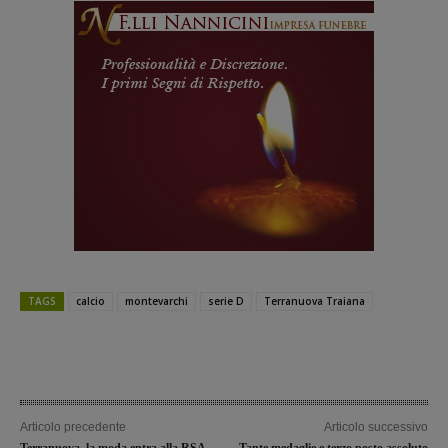
TAGS
calcio
montevarchi
serie D
Terranuova Traiana
Articolo precedente
Articolo successivo
Terranuova, la moda entra alla RSA
Tante medaglie e terzo posto assoluto