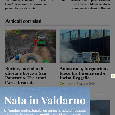
Don Amelio Vannelli: giovani in
per l’Aurora Montevarchi ai
passerella per gli ospiti
campionati italiani di Rimini
Articoli correlati
Bucine, incendio di
Autostrada, furgoncino a
oliveta e bosco a San
fuoco tra Firenze sud e
×
Pancrazio. Tre ettari
Incisa Reggello
l’area bruciata
Cronaca
7 Agosto 2026
Cronaca
7 Agosto 2026