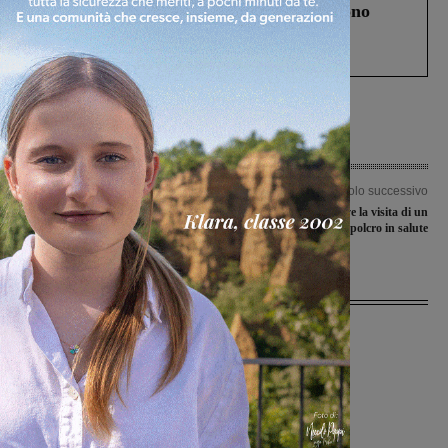
Un anno fa la strage in A1 in cui morirono
Gianni, Giulia e Franco. Lo schianto, il
processo, lo stop ai sorpassi fra tir....
Articolo precedente
Articolo successivo
Il Terranuova Traiana domani in
Il Figline riceve la visita di un
anticipo in casa della Sinalunghese
Sansepolcro in salute
Ultime Notizie