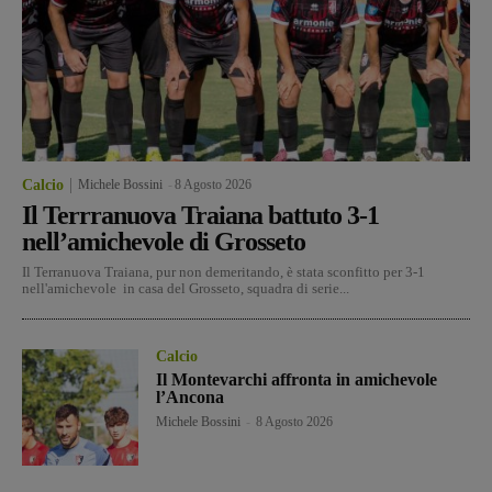
Calcio
Michele Bossini
-
8 Agosto 2026
Il Terrranuova Traiana battuto 3-1
nell’amichevole di Grosseto
Il Terranuova Traiana, pur non demeritando, è stata sconfitto per 3-1
nell'amichevole in casa del Grosseto, squadra di serie...
Calcio
Il Montevarchi affronta in amichevole
l’Ancona
Michele Bossini
-
8 Agosto 2026