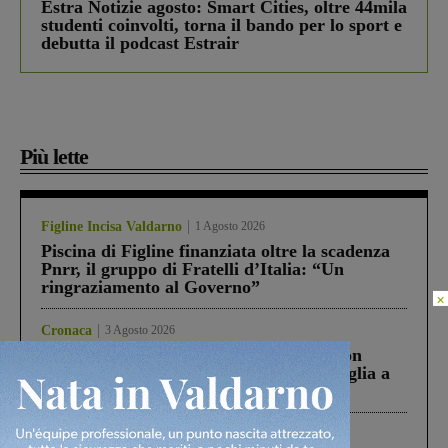
Estra Notizie agosto: Smart Cities, oltre 44mila
studenti coinvolti, torna il bando per lo sport e
debutta il podcast Estrair
Più lette
Figline Incisa Valdarno
1 Agosto 2026
Piscina di Figline finanziata oltre la scadenza
Pnrr, il gruppo di Fratelli d’Italia: “Un
ringraziamento al Governo”
×
Cronaca
3 Agosto 2026
Scomparso da una struttura di Castiglion
Fiorentino l’uomo che aveva ucciso la figlia a
Levane nel 2020
Cronaca
4 Agosto 2026