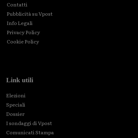
Contatti
Pubblicità su Vpost
Info Legali
Privacy Policy
Cookie Policy
Html code here! Replace this with any non empty raw html
code and that's it.
Link utili
Elezioni
Speciali
Dossier
I sondaggi di Vpost
Comunicati Stampa