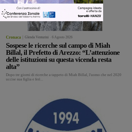
Cronaca
Glenda Venturini
-
6 Agosto 2026
Sospese le ricerche sul campo di Miah
Billal, il Prefetto di Arezzo: “L’attenzione
delle istituzioni su questa vicenda resta
alta”
Dopo tre giorni di ricerche a tappeto di Miah Billal, l'uomo che nel 2020
uccise sua figlia e ferì...