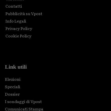
Contatti
Pubblicità su Vpost
Info Legali
Privacy Policy
Cookie Policy
Html code here! Replace this with any non empty raw html
code and that's it.
Link utili
Elezioni
Speciali
Dossier
I sondaggi di Vpost
Comunicati Stampa