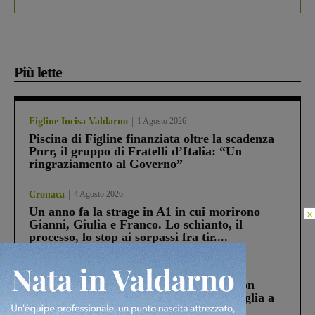
Più lette
Figline Incisa Valdarno
1 Agosto 2026
Piscina di Figline finanziata oltre la scadenza
Pnrr, il gruppo di Fratelli d’Italia: “Un
ringraziamento al Governo”
Cronaca
4 Agosto 2026
Un anno fa la strage in A1 in cui morirono
×
Gianni, Giulia e Franco. Lo schianto, il
processo, lo stop ai sorpassi fra tir....
Cronaca
3 Agosto 2026
Scomparso da una struttura di Castiglion
Fiorentino l’uomo che aveva ucciso la figlia a
Levane nel 2020