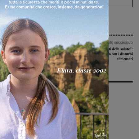
Articolo precedente
Articolo successivo
Salta la panchina della
Tornano “I sabati della salute”:
Sangiovannese, Iacobelli non è più il
primo appuntamento con i disturbi
mister degli azzurri
alimentari
Ultime Notizie