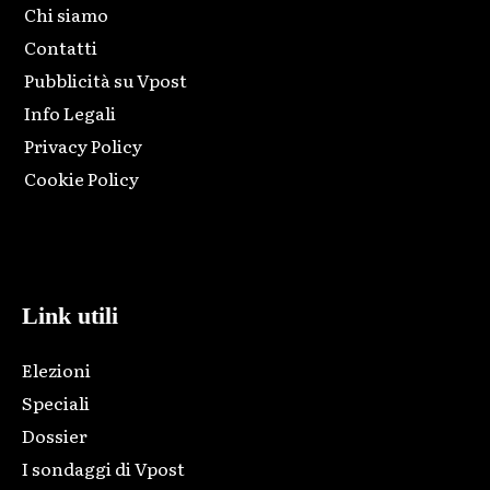
Chi siamo
Contatti
Pubblicità su Vpost
Info Legali
Privacy Policy
Cookie Policy
Html code here! Replace this with any non empty raw html
code and that's it.
Link utili
Elezioni
Speciali
Dossier
I sondaggi di Vpost