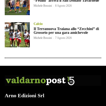
“Fedini” arriva il San Donato Tavarnelle
Michele Bossini
-
8 Agosto 2026
Calcio
Il Terranuova Traiana allo “Zecchini” di
Grosseto per una gara amichevole
Michele Bossini
-
7 Agosto 2026
Arno Edizioni Srl