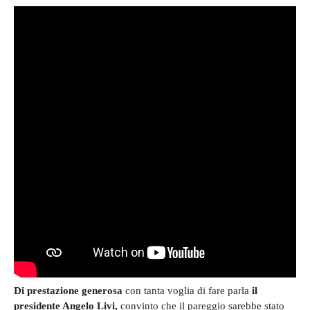
Di prestazione generosa
con tanta voglia di fare parla
il
presidente Angelo Livi,
convinto che i
l pareggio
sarebbe stato