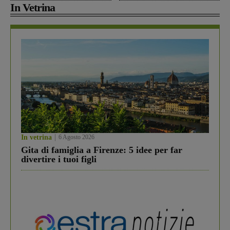
In Vetrina
In vetrina
6 Agosto 2026
Gita di famiglia a Firenze: 5 idee per far
divertire i tuoi figli