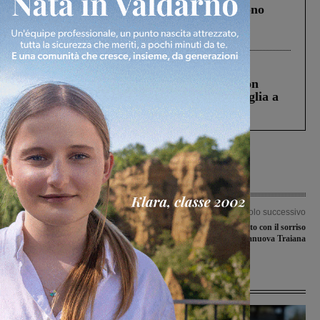
Un anno fa la strage in A1 in cui morirono
Gianni, Giulia e Franco. Lo schianto, il
processo, lo stop ai sorpassi fra tir....
Cronaca
3 Agosto 2026
Scomparso da una struttura di Castiglion
Fiorentino l’uomo che aveva ucciso la figlia a
Levane nel 2020
Articolo precedente
Articolo successivo
Covid-19, i nuovi contagi registrati in
Turno di campionato con il sorriso
Valdarno sono 172
per Figline e Terranuova Traiana
Ultime Notizie