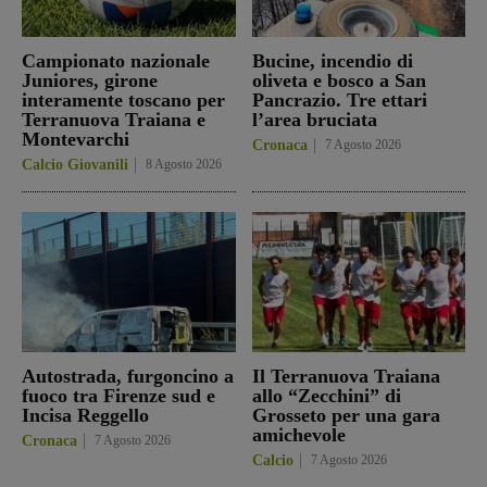
Campionato nazionale
Bucine, incendio di
Juniores, girone
oliveta e bosco a San
interamente toscano per
Pancrazio. Tre ettari
Terranuova Traiana e
l’area bruciata
Montevarchi
Cronaca
7 Agosto 2026
Calcio Giovanili
8 Agosto 2026
Autostrada, furgoncino a
Il Terranuova Traiana
fuoco tra Firenze sud e
allo “Zecchini” di
Incisa Reggello
Grosseto per una gara
amichevole
Cronaca
7 Agosto 2026
Calcio
7 Agosto 2026