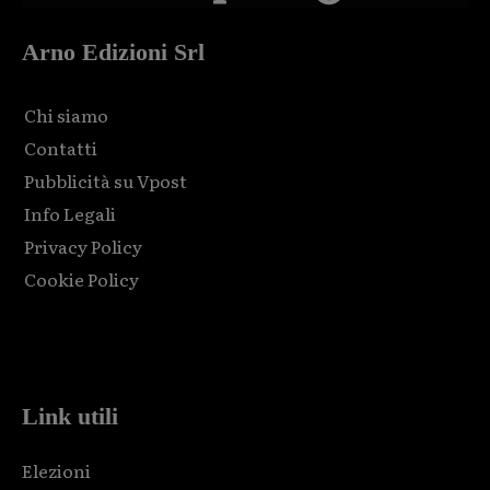
Arno Edizioni Srl
Chi siamo
Contatti
Pubblicità su Vpost
Info Legali
Privacy Policy
Cookie Policy
Html code here! Replace this with any non empty raw html
code and that's it.
Link utili
Elezioni