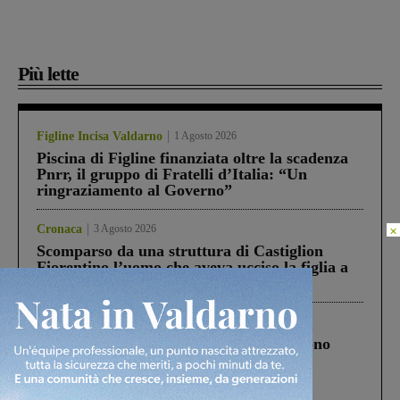
Più lette
Figline Incisa Valdarno
1 Agosto 2026
Piscina di Figline finanziata oltre la scadenza
Pnrr, il gruppo di Fratelli d’Italia: “Un
ringraziamento al Governo”
×
Cronaca
3 Agosto 2026
Scomparso da una struttura di Castiglion
Fiorentino l’uomo che aveva ucciso la figlia a
Levane nel 2020
Cronaca
4 Agosto 2026
Un anno fa la strage in A1 in cui morirono
Gianni, Giulia e Franco. Lo schianto, il
processo, lo stop ai sorpassi fra tir....