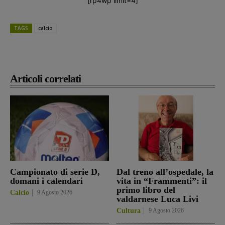
[rp4wp limit=4]
TAGS
calcio
Articoli correlati
Campionato di serie D,
Dal treno all’ospedale, la
domani i calendari
vita in “Frammenti”: il
primo libro del
Calcio
9 Agosto 2026
valdarnese Luca Livi
Cultura
9 Agosto 2026