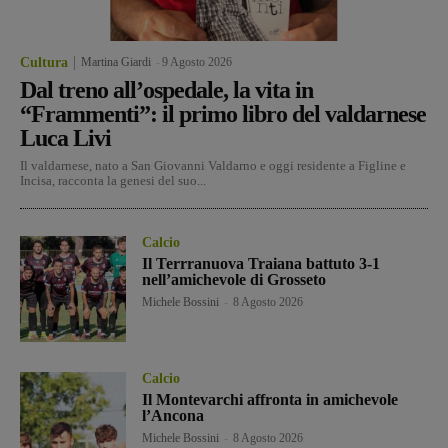
Cultura
Martina Giardi
-
9 Agosto 2026
Dal treno all’ospedale, la vita in
“Frammenti”: il primo libro del valdarnese
Luca Livi
Il valdarnese, nato a San Giovanni Valdarno e oggi residente a Figline e
Incisa, racconta la genesi del suo...
Calcio
Il Terrranuova Traiana battuto 3-1
nell’amichevole di Grosseto
Michele Bossini
-
8 Agosto 2026
Calcio
Il Montevarchi affronta in amichevole
l’Ancona
Michele Bossini
-
8 Agosto 2026