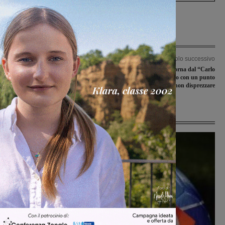
Articolo precedente
Articolo successivo
Treni, Casucci (Lega): “Troppi disagi
Il Montevarchi torna dal “Carlo
sulla tratta Arezzo-Firenze. Assessore
Zecchini” di Grosseto con un punto
Baccelli se ci sei batti un colpo!”
da non disprezzare
Ultime Notizie