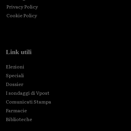
Privacy Policy
Cookie Policy
Html code here! Replace this with any non empty raw html
code and that's it.
Link utili
Elezioni
Speciali
Dossier
I sondaggi di Vpost
Comunicati Stampa
Farmacie
Biblioteche