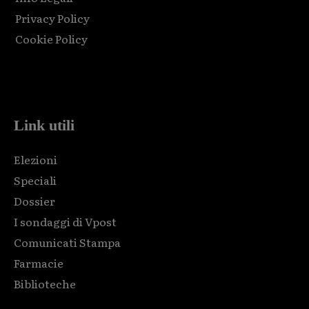
Privacy Policy
Cookie Policy
Html code here! Replace this with any non empty raw html
code and that's it.
Link utili
Elezioni
Speciali
Dossier
I sondaggi di Vpost
Comunicati Stampa
Farmacie
Biblioteche