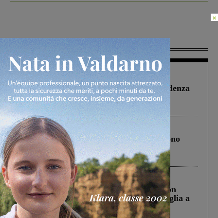
×
Più lette
Figline Incisa Valdarno
1 Agosto 2026
Piscina di Figline finanziata oltre la scadenza
Pnrr, il gruppo di Fratelli d’Italia: “Un
ringraziamento al Governo”
Cronaca
4 Agosto 2026
Un anno fa la strage in A1 in cui morirono
Gianni, Giulia e Franco. Lo schianto, il
processo, lo stop ai sorpassi fra tir....
Cronaca
3 Agosto 2026
Scomparso da una struttura di Castiglion
Fiorentino l’uomo che aveva ucciso la figlia a
Levane nel 2020