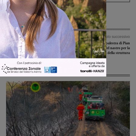
Articolo precedente
Articolo successivo
Scontri diretto per il Terranuova, con
Terminati i lavori alla palestra di Pian
il Flaminia sono in ballo punti pesanti
di Scò: taglio del nastro per la
per la salvezza
riapertura della struttura
Ultime Notizie