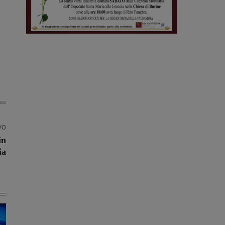
vo
in
ia