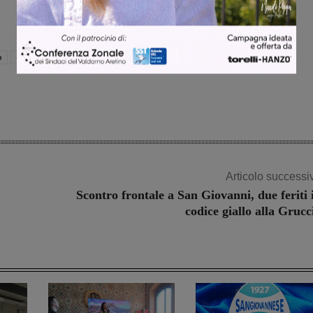
o
c
Articolo successi
Scontro frontale a San Giovanni, due feriti 
codice giallo alla Grucc