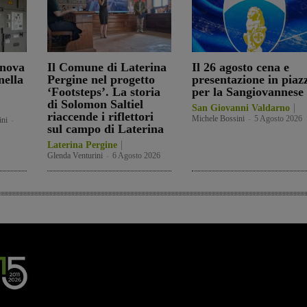
nnova
Il Comune di Laterina
Il 26 agosto cena e
nella
Pergine nel progetto
presentazione in piaz
‘Footsteps’. La storia
per la Sangiovannese
di Solomon Saltiel
San Giovanni Valdarno
riaccende i riflettori
Michele Bossini
-
5 Agosto 2026
ini
-
sul campo di Laterina
Laterina Pergine
Glenda Venturini
-
6 Agosto 2026