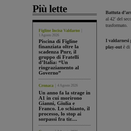
Più lette
Battuta d’ar
al 42′ del se
trasformato.
Figline Incisa Valdarno
1 Agosto 2026
I valdarnesi
p
Piscina di Figline
finanziata oltre la
play-out
è di
scadenza Pnrr, il
gruppo di Fratelli
d’Italia: “Un
ringraziamento al
Governo”
Cronaca
4 Agosto 2026
Un anno fa la strage in
A1 in cui morirono
Gianni, Giulia e
Franco. Lo schianto, il
processo, lo stop ai
sorpassi fra tir....