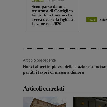
Cronaca
3 Agosto 2026
Scomparso da una
struttura di Castiglion
Fiorentino l’uomo che
aveva ucciso la figlia a
TAGS
calci
Levane nel 2020
Share
Articolo precedente
Nuovi alberi in piazza della stazione a Incisa:
partiti i lavori di messa a dimora
Articoli correlati