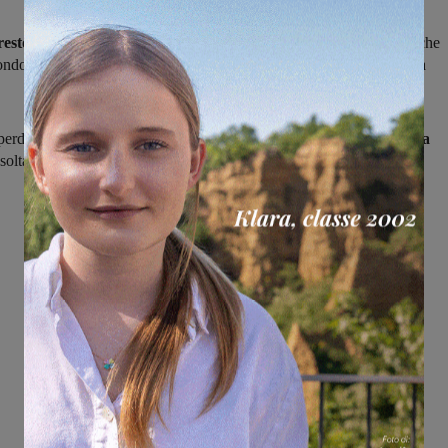
resto casalinga per la Rignanese,
sconfitta di misura dall’Antella che
condo tempo ha
beneficiato di un calcio di rigore
che poi Olivieri la
erdono ulteriore terreno in classifica e adesso
il margine sulla zona
 soltanto un punto.