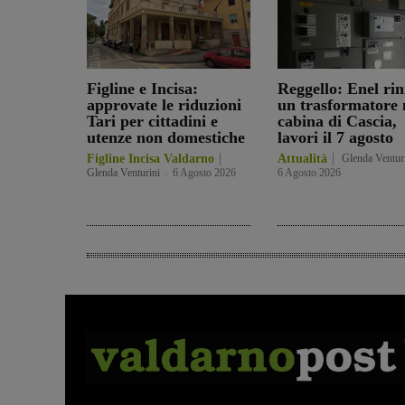
Figline e Incisa:
Reggello: Enel ri
approvate le riduzioni
un trasformatore 
Tari per cittadini e
cabina di Cascia,
utenze non domestiche
lavori il 7 agosto
Figline Incisa Valdarno
Attualità
Glenda Ventur
Glenda Venturini
-
6 Agosto 2026
6 Agosto 2026