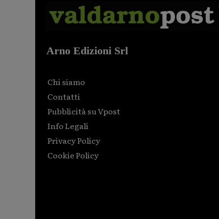
Arno Edizioni Srl
Chi siamo
Contatti
Pubblicità su Vpost
Info Legali
Privacy Policy
Cookie Policy
Html code here! Replace this with any non empty raw
html code and that's it.