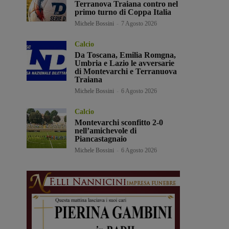
Terranova Traiana contro nel
primo turno di Coppa Italia
Michele Bossini
-
7 Agosto 2026
Calcio
Da Toscana, Emilia Romgna,
Umbria e Lazio le avversarie
di Montevarchi e Terranuova
Traiana
Michele Bossini
-
6 Agosto 2026
Calcio
Montevarchi sconfitto 2-0
nell’amichevole di
Piancastagnaio
Michele Bossini
-
6 Agosto 2026