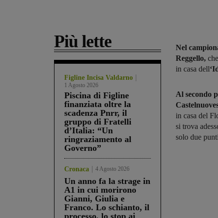
Più lette
Nel campiona
Reggello,
che
in casa dell
‘I
Figline Incisa Valdarno
1 Agosto 2026
Al secondo p
Piscina di Figline
finanziata oltre la
Castelnuove
scadenza Pnrr, il
in casa del Fl
gruppo di Fratelli
si trova ades
d’Italia: “Un
solo due punt
ringraziamento al
Governo”
Cronaca
4 Agosto 2026
Un anno fa la strage in
A1 in cui morirono
Gianni, Giulia e
Franco. Lo schianto, il
processo, lo stop ai