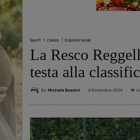
Sport
Calcio
Edizioni locali
La Resco Reggello
testa alla classif
By
Michele Bossini
6
4 Novembre 2024