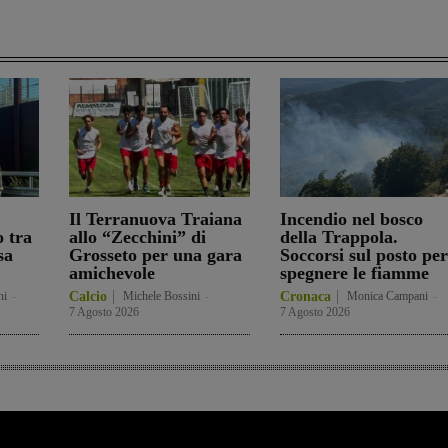
Il Terranuova Traiana
Incendio nel bosco
o tra
allo “Zecchini” di
della Trappola.
sa
Grosseto per una gara
Soccorsi sul posto per
amichevole
spegnere le fiamme
ni
-
Calcio
Michele Bossini
-
Cronaca
Monica Campani
-
7 Agosto 2026
7 Agosto 2026