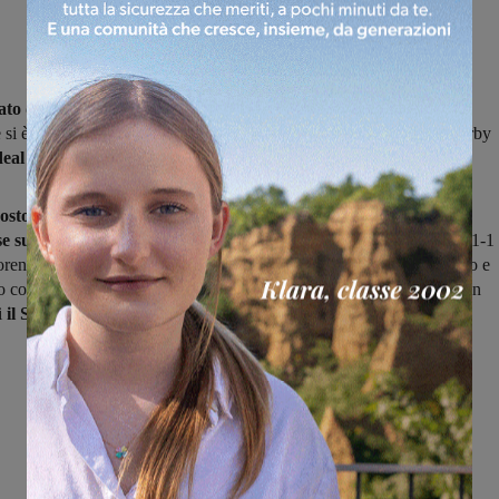
to di Prima categoria
continua la galoppata in testa della
Resco
 si è confermata capolista imbattuta andando a vincere per 0-1 il derby
deal Club Incisa.
osto
(-3) è tornato il Gambassi visto, il pareggio per 0-0 della
se sul campo dell’Ambra. L’Atletico Levane Leone
ha impattato 1-1
orentia mentre il
Vaggio Piandiscò
è stato sconfitto 0-1 dal Galluzzo e
so costretto a doversi guardare le spalle. Malinconicamente ultimo con
i
il San Clemente,
battuto 4-0 dal Chianti Nord.