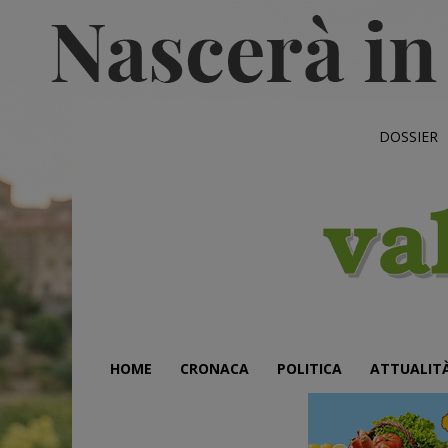
DOSSIER
HOME
CRONACA
POLITICA
ATTUALIT