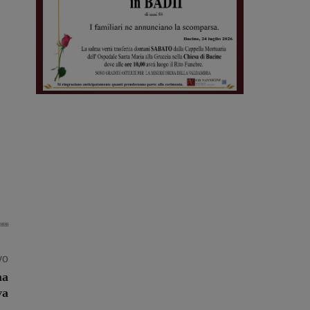
vo
ma
va