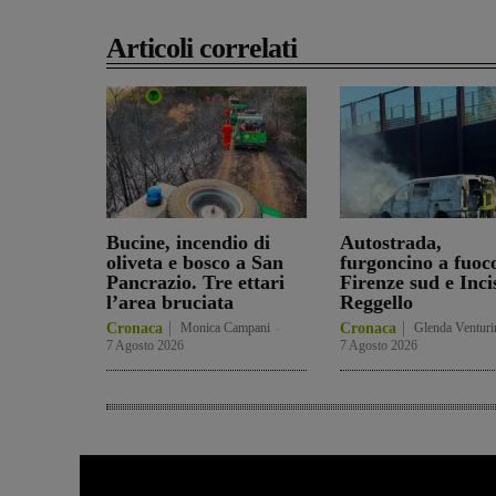
Articoli correlati
Bucine, incendio di
Autostrada,
oliveta e bosco a San
furgoncino a fuoc
Pancrazio. Tre ettari
Firenze sud e Inci
l’area bruciata
Reggello
Cronaca
Monica Campani
-
Cronaca
Glenda Venturi
7 Agosto 2026
7 Agosto 2026