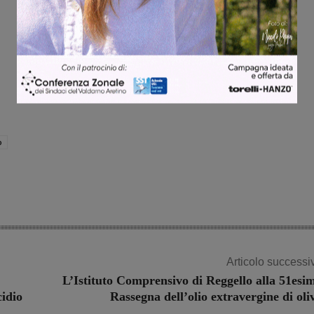
o
Articolo successi
L’Istituto Comprensivo di Reggello alla 51esi
cidio
Rassegna dell’olio extravergine di oli