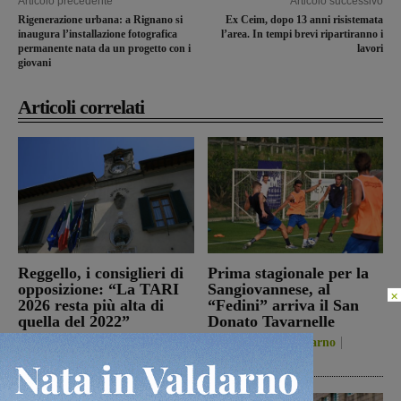
Articolo precedente
Articolo successivo
Rigenerazione urbana: a Rignano si
Ex Ceim, dopo 13 anni risistemata
inaugura l’installazione fotografica
l’area. In tempi brevi ripartiranno i
permanente nata da un progetto con i
lavori
giovani
Articoli correlati
Reggello, i consiglieri di
Prima stagionale per la
opposizione: “La TARI
Sangiovannese, al
×
2026 resta più alta di
“Fedini” arriva il San
quella del 2022”
Donato Tavarnelle
Politica
8 Agosto 2026
San Giovanni Valdarno
8 Agosto 2026