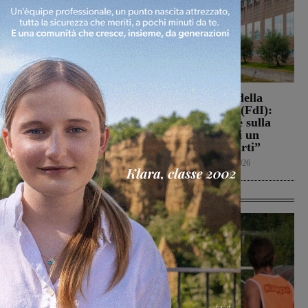
Loro Ciuffenna, squadre
Punto Nascita della
antincendio al lavoro per
Gruccia, Tucci (FdI):
un rogo nei boschi
“Montevarchi è sulla
giusta strada di un
Cronaca
8 Agosto 2026
aumento dei parti”
Politica
8 Agosto 2026
Ultime Calcio