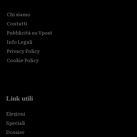
Chi siamo
Contatti
Pubblicità su Vpost
Info Legali
Privacy Policy
Cookie Policy
Html code here! Replace this with any non empty raw html
code and that's it.
Link utili
Elezioni
Speciali
Dossier