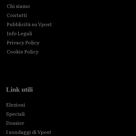
Chi siamo
Contatti
Pubblicità su Vpost
Info Legali
Privacy Policy
Cookie Policy
Html code here! Replace this with any non empty raw html
code and that's it.
Link utili
Elezioni
Speciali
Dossier
I sondaggi di Vpost