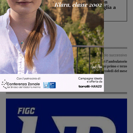
Scomparso da una struttura di Castiglion
Fiorentino l’uomo che aveva ucciso la figlia a
Levane nel 2020
Articolo precedente
Articolo successivo
Laterina Pergine, al via
Riaperto al Serristori l’ambulatorio
l’efficientamento di tutta la rete di
senologico: attivo ogni primo e terzo
illuminazione pubblica
mercoledì del mese
Ultime Notizie