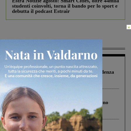
Estra Notizie agosto: Smart Cities, oltre 44mila
studenti coinvolti, torna il bando per lo sport e
debutta il podcast Estrair
×
Più lette
Figline Incisa Valdarno
1 Agosto 2026
Piscina di Figline finanziata oltre la scadenza
Pnrr, il gruppo di Fratelli d’Italia: “Un
ringraziamento al Governo”
Cronaca
4 Agosto 2026
Un anno fa la strage in A1 in cui morirono
Gianni, Giulia e Franco. Lo schianto, il
processo, lo stop ai sorpassi fra tir....
Cronaca
3 Agosto 2026