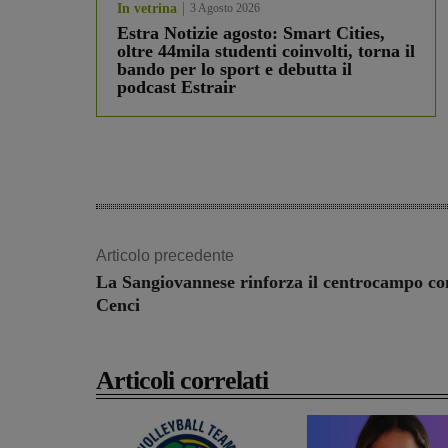
In vetrina
3 Agosto 2026
Estra Notizie agosto: Smart Cities,
oltre 44mila studenti coinvolti, torna il
bando per lo sport e debutta il
podcast Estrair
Articolo precedente
La Sangiovannese rinforza il centrocampo co
Cenci
Articoli correlati