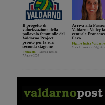
Il progetto di
Arriva alla Passio
valorizzazione della
Valdarno Volley l
pallavolo femminile del
centrale Francesc
Valdarno Project
Fava
pronto per la sua
Figline Incisa Valdarno
seconda stagione
Michele Bossini
-
2 Agosto 
Pallavolo
Michele Bossini
-
7 Agosto 2026