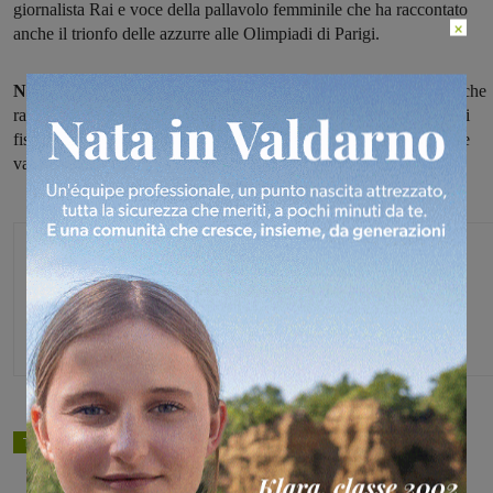
giornalista Rai e voce della pallavolo femminile che ha raccontato
×
anche il trionfo delle azzurre alle Olimpiadi di Parigi.
Nell’occasione Fantasia presenterà il suo libro “Golden set”,
che
racconta come anche atleti di alto livello possano incontrare disagi
fisici e mentali. Presente all’evento anche
Federica Stufi,
centrale
valdarnese con esperienze importanti fra A1 a A2.
Michele Bossini
TAGS
pallavolo