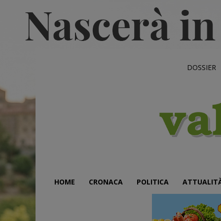
DOSSIER
HOME
CRONACA
POLITICA
ATTUALIT