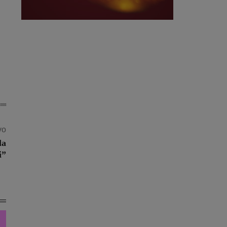
vo
la
i”