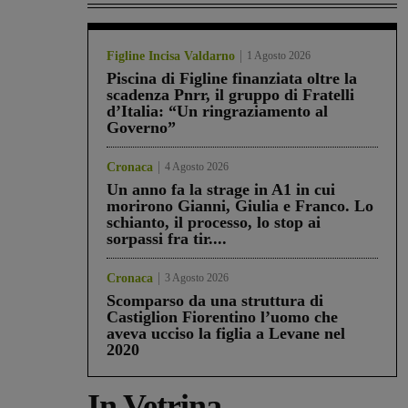
Figline Incisa Valdarno
1 Agosto 2026
Piscina di Figline finanziata oltre la
scadenza Pnrr, il gruppo di Fratelli
d’Italia: “Un ringraziamento al
Governo”
Cronaca
4 Agosto 2026
Un anno fa la strage in A1 in cui
morirono Gianni, Giulia e Franco. Lo
schianto, il processo, lo stop ai
sorpassi fra tir....
Cronaca
3 Agosto 2026
Scomparso da una struttura di
Castiglion Fiorentino l’uomo che
aveva ucciso la figlia a Levane nel
2020
In Vetrina