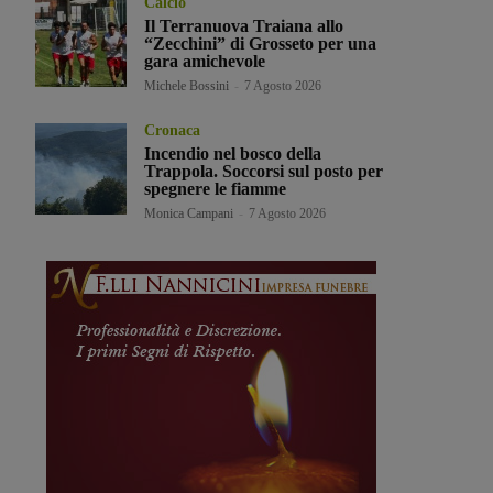
Calcio
Il Terranuova Traiana allo
“Zecchini” di Grosseto per una
gara amichevole
Michele Bossini
-
7 Agosto 2026
Cronaca
Incendio nel bosco della
Trappola. Soccorsi sul posto per
spegnere le fiamme
Monica Campani
-
7 Agosto 2026