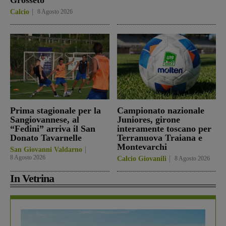
Calcio
8 Agosto 2026
Prima stagionale per la
Campionato nazionale
Sangiovannese, al
Juniores, girone
“Fedini” arriva il San
interamente toscano per
Donato Tavarnelle
Terranuova Traiana e
Montevarchi
San Giovanni Valdarno
8 Agosto 2026
Calcio Giovanili
8 Agosto 2026
In Vetrina