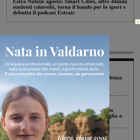
Estra Notizie agosto: Smart Cities, oltre 44mila
studenti coinvolti, torna il bando per lo sport e
debutta il podcast Estrair
×
Più lette
Figline Incisa Valdarno
1 Agosto 2026
Piscina di Figline finanziata oltre la scadenza
Pnrr, il gruppo di Fratelli d’Italia: “Un
ringraziamento al Governo”
Cronaca
3 Agosto 2026
Scomparso da una struttura di Castiglion
Fiorentino l’uomo che aveva ucciso la figlia a
Levane nel 2020
Cronaca
4 Agosto 2026