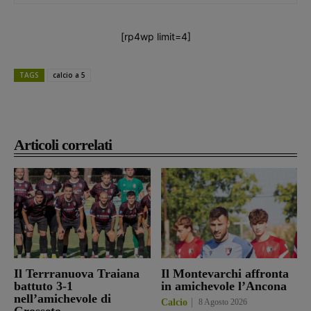
[rp4wp limit=4]
TAGS
calcio a 5
Articoli correlati
Il Terrranuova Traiana
Il Montevarchi affronta
battuto 3-1
in amichevole l’Ancona
nell’amichevole di
Calcio
8 Agosto 2026
Grosseto