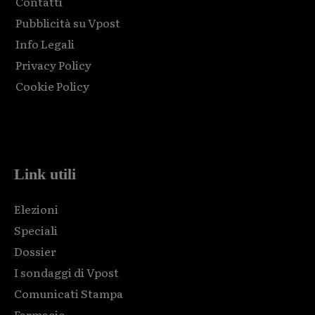
Contatti
Pubblicità su Vpost
Info Legali
Privacy Policy
Cookie Policy
Html code here! Replace this with any non empty raw html
code and that's it.
Link utili
Elezioni
Speciali
Dossier
I sondaggi di Vpost
Comunicati Stampa
Farmacie