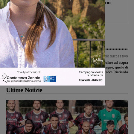
Un anno fa la strage in A1 in cui morirono
Gianni, Giulia e Franco. Lo schianto, il
processo, lo stop ai sorpassi fra tir....
Articolo precedente
Articolo successivo
Il Montevarchi obbligato alla prova
Storia e peripezie del Mulino ad acqua
perfetta nella gara casalinga con la
più alto del Pratomagno, quello di
capolista Reggiana
Rocca Ricciarda
Ultime Notizie