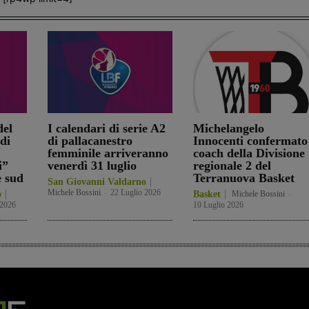
el
I calendari di serie A2
Michelangelo
di
di pallacanestro
Innocenti confermato
femminile arriveranno
coach della Divisione
i”
venerdì 31 luglio
regionale 2 del
e sud
Terranuova Basket
San Giovanni Valdarno
Michele Bossini
-
22 Luglio 2026
o
Basket
Michele Bossini
-
 2026
10 Luglio 2026