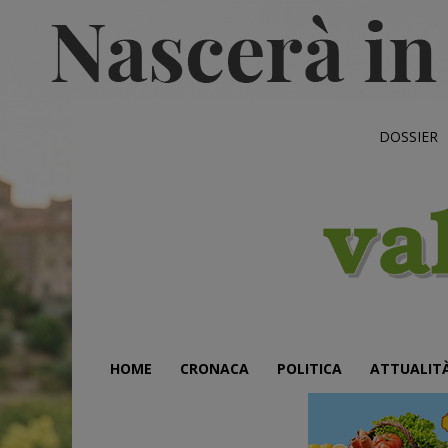
DOSSIER
HOME
CRONACA
POLITICA
ATTUALIT