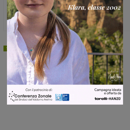
Michele Bossini
TAGS
basket
Share