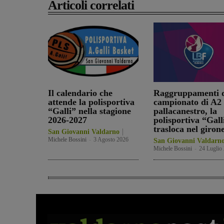
Articoli correlati
Il calendario che
Raggruppamenti d
attende la polisportiva
campionato di A2 
“Galli” nella stagione
pallacanestro, la
2026-2027
polisportiva “Gall
trasloca nel giron
San Giovanni Valdarno
Michele Bossini
-
3 Agosto 2026
San Giovanni Valdarn
Michele Bossini
-
24 Luglio