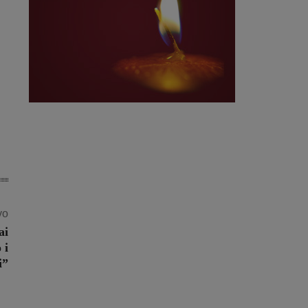
vo
ai
 i
i”