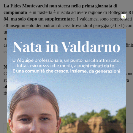
La Fides Montevarchi non stecca nella prima giornata di
campionato
e in trasferta è riuscita ad avere ragione di Bottegone
81
×
84, ma solo dopo un supplementare.
I valdarnesi sono sempre stati
all’inseguimento dei padroni di casa trovando il pareggia (71-71) con
una
tripla di Pedicone
sul filo dell’ultima sirena.
All’overtime
le
rotazioni a disposizione di coach Paludi hanno fatto la differenza
assieme a un grande freddezza dalla lunetta, in un supplementare fini
col parziale di 10-13 e solo un canestro dal campo.
Niente da fare invece per la Synergy,
che sul parquet del CMC
Carrara si è
arresa 71-50.
Soltanto nel primo quarto i valdarnesi son
stati in partita (21-19 il parziale), lo svantaggio era
in doppia cifra
all’intervallo lungo
(39-29), coi valdarnesi che non sono poi mai
riusciti a rifarsi sotto.