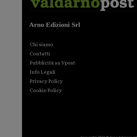
Arno Edizioni Srl
Chi siamo
Contatti
Pubblicità su Vpost
Info Legali
Privacy Policy
Cookie Policy
Html code here! Replace this with any non empty raw
html code and that's it.