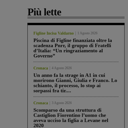
Più lette
Figline Incisa Valdarno
1 Agosto 2026
Piscina di Figline finanziata oltre la
scadenza Pnrr, il gruppo di Fratelli
d’Italia: “Un ringraziamento al
Governo”
Cronaca
4 Agosto 2026
Un anno fa la strage in A1 in cui
morirono Gianni, Giulia e Franco. Lo
schianto, il processo, lo stop ai
sorpassi fra tir....
Cronaca
3 Agosto 2026
Scomparso da una struttura di
Castiglion Fiorentino l’uomo che
aveva ucciso la figlia a Levane nel
2020