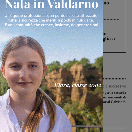
Un anno fa la strage in A1 in cui morirono
Gianni, Giulia e Franco. Lo schianto, il
processo, lo stop ai sorpassi fra tir....
Cronaca
3 Agosto 2026
Scomparso da una struttura di Castiglion
Fiorentino l’uomo che aveva ucciso la figlia a
Levane nel 2020
Articolo precedente
Articolo successivo
Bilancio, Piano operativo, lavori
Squadre in campo per la seconda
pubblici: Prima Montevarchi
giornata del “Torneo nazionale di
ringrazia l’Amministrazione
minibasket-memorial Calviani”.
comunale
Ultime Notizie