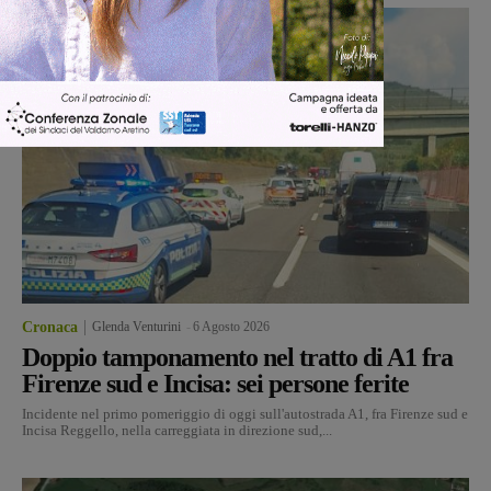
Cronaca
Glenda Venturini
-
6 Agosto 2026
Doppio tamponamento nel tratto di A1 fra
Firenze sud e Incisa: sei persone ferite
Incidente nel primo pomeriggio di oggi sull'autostrada A1, fra Firenze sud e
Incisa Reggello, nella carreggiata in direzione sud,...