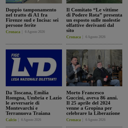
Doppio tamponamento
Il Comitato “Le vittime
nel tratto di A1 fra
di Podere Rota” presenta
Firenze sud e Incisa: sei
un esposto sulle molestie
persone ferite
olfattive derivanti dal
sito
Cronaca
6 Agosto 2026
Cronaca
6 Agosto 2026
Da Toscana, Emilia
Morto Francesco
Romgna, Umbria e Lazio
Guccini, aveva 86 anni.
le avversarie di
Il 25 aprile del 2024
Montevarchi e
venne a Gropina per
Terranuova Traiana
celebrare la Liberazione
Calcio
6 Agosto 2026
Cronaca
6 Agosto 2026