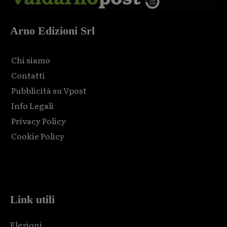
Arno Edizioni Srl
Chi siamo
Contatti
Pubblicità su Vpost
Info Legali
Privacy Policy
Cookie Policy
Html code here! Replace this with any non empty raw html
code and that's it.
Link utili
Elezioni