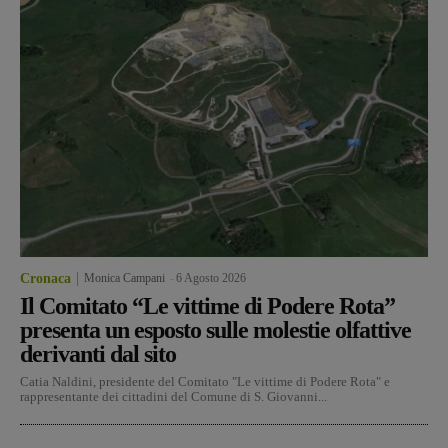
Cronaca
Monica Campani
-
6 Agosto 2026
Il Comitato “Le vittime di Podere Rota”
presenta un esposto sulle molestie olfattive
derivanti dal sito
Catia Naldini, presidente del Comitato "Le vittime di Podere Rota" e
rappresentante dei cittadini del Comune di S. Giovanni...