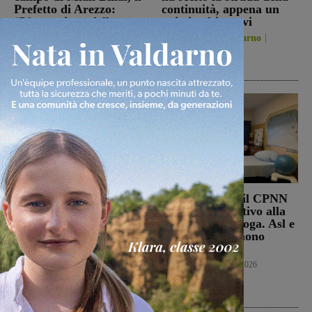
Prefetto di Arezzo:
continuità, appena un
“L’attenzione delle
paio i volti nuovi
istituzioni su questa
San Giovanni Valdarno
vicenda resta alta”
6 Agosto 2026
Cronaca
6 Agosto 2026
Punto Nascita, no alla
Punto nascita: il CPNN
deroga ma il Ministero
dà parere negativo alla
apre al monitoraggio di
richiesta di deroga. Asl e
sei mesi. Vadi: “Una
Regione esprimono
risposta che valutiamo
disappunto
positivamente anche se
Cronaca
6 Agosto 2026
con prudenza”
Cronaca
6 Agosto 2026