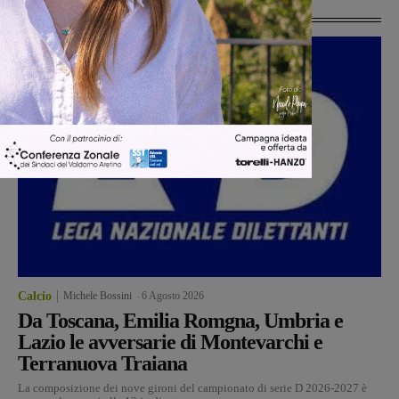
Ultime Calcio
Calcio
Michele Bossini
-
6 Agosto 2026
Da Toscana, Emilia Romgna, Umbria e
Lazio le avversarie di Montevarchi e
Terranuova Traiana
La composizione dei nove gironi del campionato di serie D 2026-2027 è