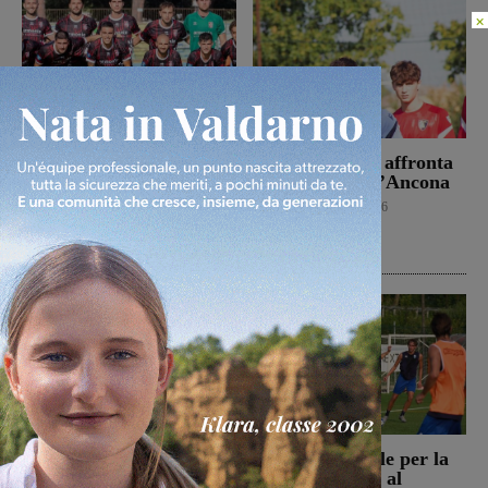
×
Il Terrranuova Traiana
Il Montevarchi affronta
battuto 3-1
in amichevole l’Ancona
nell’amichevole di
Calcio
8 Agosto 2026
Grosseto
Calcio
8 Agosto 2026
Reggello, i consiglieri di
Prima stagionale per la
opposizione: “La TARI
Sangiovannese, al