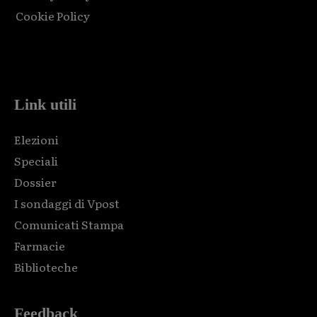
Cookie Policy
Html code here! Replace this with any non empty raw html
code and that's it.
Link utili
Elezioni
Speciali
Dossier
I sondaggi di Vpost
Comunicati Stampa
Farmacie
Biblioteche
Feedback