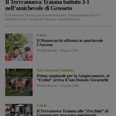
Il Terrranuova Traiana battuto 3-1
nell’amichevole di Grosseto
Il Terranuova Traiana, pur non demeritando, è stata sconfitto per 3-1
nell'amichevole in casa del Grosseto, squadra di serie...
Calcio
Il Montevarchi affronta in amichevole
l’Ancona
Michele Bossini
-
8 Agosto 2026
San Giovanni Valdarno
Prima stagionale per la Sangiovannese, al
“Fedini” arriva il San Donato Tavarnelle
Michele Bossini
-
8 Agosto 2026
Calcio
Il Terranuova Traiana allo “Zecchini” di
Grosseto per una gara amichevole