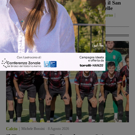
2026 resta più alta di
“Fedini” arriva il San
quella del 2022”
Donato Tavarnelle
Politica
8 Agosto 2026
San Giovanni Valdarno
8 Agosto 2026
Ultime Calcio
Calcio
Michele Bossini
-
8 Agosto 2026