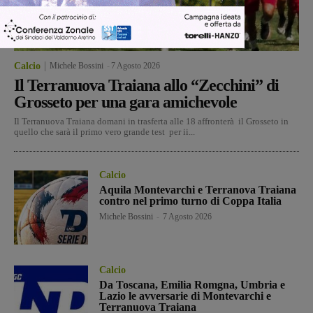
Calcio
Michele Bossini
-
7 Agosto 2026
Il Terranuova Traiana allo “Zecchini” di
Grosseto per una gara amichevole
Il Terranuova Traiana domani in trasferta alle 18 affronterà il Grosseto in
quello che sarà il primo vero grande test per ii...
Calcio
Aquila Montevarchi e Terranova Traiana
contro nel primo turno di Coppa Italia
Michele Bossini
-
7 Agosto 2026
Calcio
Da Toscana, Emilia Romgna, Umbria e
Lazio le avversarie di Montevarchi e
Terranuova Traiana