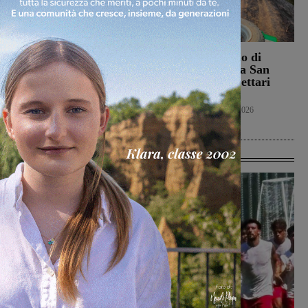
Campionato nazionale
Bucine, incendio di
Juniores, girone
oliveta e bosco a San
interamente toscano per
Pancrazio. Tre ettari
Terranuova Traiana e
l’area bruciata
Montevarchi
Cronaca
7 Agosto 2026
Calcio Giovanili
8 Agosto 2026
Ultime Calcio