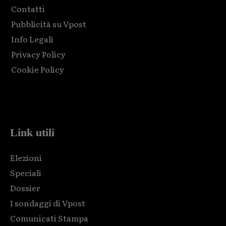
Contatti
Pubblicità su Vpost
Info Legali
Privacy Policy
Cookie Policy
Html code here! Replace this with any non empty raw html
code and that's it.
Link utili
Elezioni
Speciali
Dossier
I sondaggi di Vpost
Comunicati Stampa