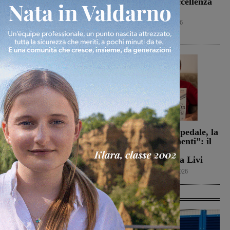
testa al San Donato
Figline per l’Eccellenza
Tavarnelle, che però
2026-2027
passa 0-1
Calcio
9 Agosto 2026
Calcio
9 Agosto 2026
Campionato di serie D,
Dal treno all’ospedale, la
domani i calendari
vita in “Frammenti”: il
primo libro del
Calcio
9 Agosto 2026
valdarnese Luca Livi
Cultura
9 Agosto 2026
Ultime Calcio