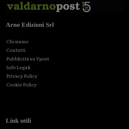
Arno Edizioni Srl
Chi siamo
Contatti
Pubblicità su Vpost
Info Legali
Privacy Policy
Cookie Policy
Html code here! Replace this with any non empty raw html
code and that's it.
Link utili