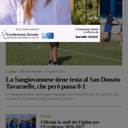
Calcio
Michele Bossini
-
9 Agosto 2026
La Sangiovannese tiene testa al San Donato
Tavarnelle, che però passa 0-1
La Sangiovannese, nella gara casalinga con il San Donato Tavarnelle che
ha sancito il debutto degli azzurro in questo...
Calcio
Ufficiale lo staff del Figline per
l’Eccellenza 2026-2027