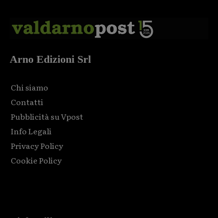
Arno Edizioni Srl
Chi siamo
Contatti
Pubblicità su Vpost
Info Legali
Privacy Policy
Cookie Policy
Html code here! Replace this with any non empty raw html
code and that's it.