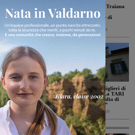
Dal treno all’ospedale, la
Il Terrranuova Traiana
vita in “Frammenti”: il
battuto 3-1
primo libro del
nell’amichevole di
valdarnese Luca Livi
Grosseto
Cultura
9 Agosto 2026
Calcio
8 Agosto 2026
Il Montevarchi affronta
Reggello, i consiglieri di
in amichevole l’Ancona
opposizione: “La TARI
2026 resta più alta di
Calcio
8 Agosto 2026
quella del 2022”
Politica
8 Agosto 2026
Ultime Calcio