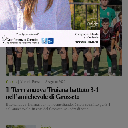
Calcio
Michele Bossini
-
8 Agosto 2026
Il Terrranuova Traiana battuto 3-1
nell’amichevole di Grosseto
Il Terranuova Traiana, pur non demeritando, è stata sconfitto per 3-1
nell'amichevole in casa del Grosseto, squadra di serie...
Calcio