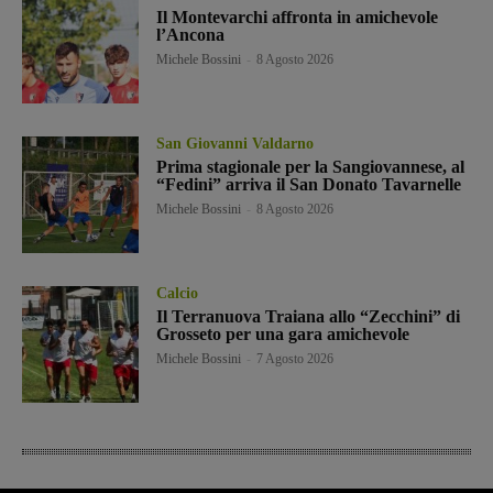
Il Montevarchi affronta in amichevole
l’Ancona
Michele Bossini
-
8 Agosto 2026
San Giovanni Valdarno
Prima stagionale per la Sangiovannese, al
“Fedini” arriva il San Donato Tavarnelle
Michele Bossini
-
8 Agosto 2026
Calcio
Il Terranuova Traiana allo “Zecchini” di
Grosseto per una gara amichevole
Michele Bossini
-
7 Agosto 2026