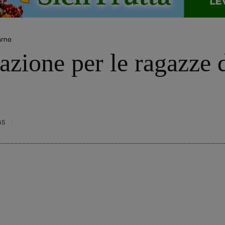
arno
tuazione per le ragazze
85