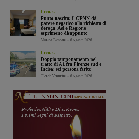
Cronaca
Punto nascita: il CPNN dà
parere negativo alla richiesta di
deroga. Asl e Regione
esprimono disappunto
Monica Campani
-
6 Agosto 2026
Cronaca
Doppio tamponamento nel
tratto di A1 fra Firenze sud e
Incisa: sei persone ferite
Glenda Venturini
-
6 Agosto 2026