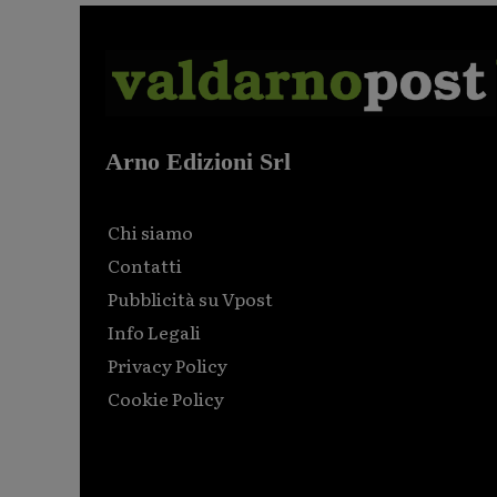
Arno Edizioni Srl
Chi siamo
Contatti
Pubblicità su Vpost
Info Legali
Privacy Policy
Cookie Policy
Html code here! Replace this with any non empty raw
html code and that's it.