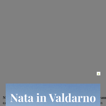
×
Nel campionato di Serie A2 femminile le ragazze del San Giovan
calcio 5
chiudono l’anno solare, a due giornate dal giro di boa, con