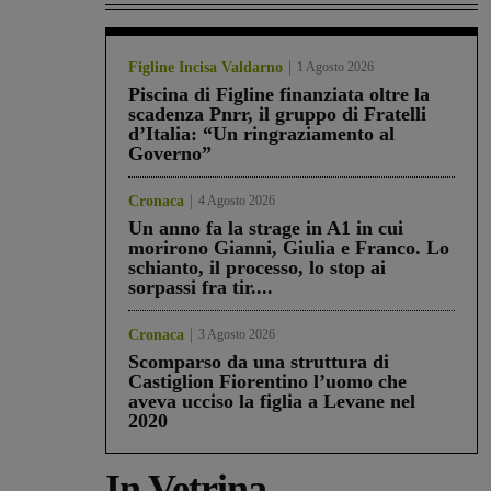
Figline Incisa Valdarno
1 Agosto 2026
Piscina di Figline finanziata oltre la
scadenza Pnrr, il gruppo di Fratelli
d’Italia: “Un ringraziamento al
Governo”
Cronaca
4 Agosto 2026
Un anno fa la strage in A1 in cui
morirono Gianni, Giulia e Franco. Lo
schianto, il processo, lo stop ai
sorpassi fra tir....
Cronaca
3 Agosto 2026
Scomparso da una struttura di
Castiglion Fiorentino l’uomo che
aveva ucciso la figlia a Levane nel
2020
In Vetrina