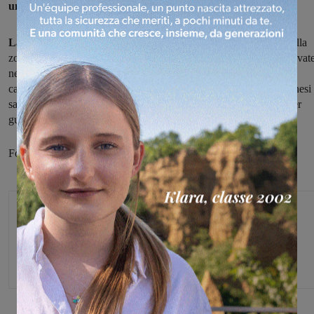
undici punti
frutto di tre vittorie, due pareggi e cinque sconfitte.
La classifica
vede la sangiovannesi con un punto di vantaggio sulla
zona play-out, più vicina dopo il turno di riposo e le sconfitte arrivat
nelle ultime due giornate con la capolista Mediterranea e il Roma
calcio femminile.
Alla ripresa del torneo,
il 9 gennaio, le valdarnesi
saranno
ospiti del Firenze,
partita assolutamente da non fallire per
guadagnare punti importanti in ottica classifica
Foto dalla pagina facebook della società
Michele Bossini