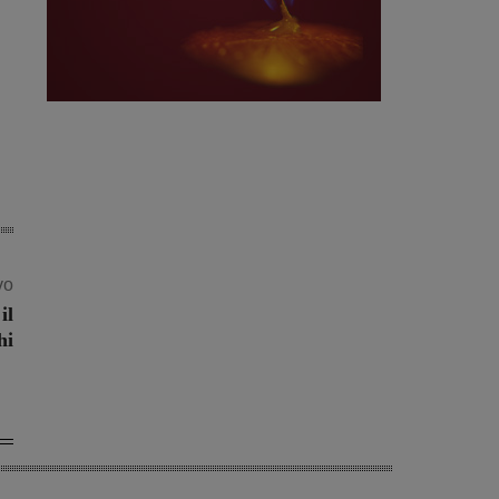
vo
il
hi