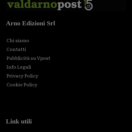
Arno Edizioni Srl
Chi siamo
Contatti
Pubblicità su Vpost
Info Legali
Privacy Policy
Cookie Policy
Html code here! Replace this with any non empty raw html
code and that's it.
Link utili