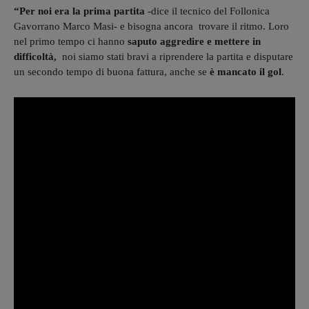
“Per noi era la prima partita
-dice il tecnico del Follonica
Gavorrano
Marco Masi- e bisogna ancora trovare il ritmo. Loro
nel primo tempo ci hanno
saputo aggredire e mettere in
difficoltà,
noi siamo stati bravi a riprendere la partita e disputare
un secondo tempo di buona fattura, anche se
è mancato il gol
.