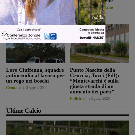
quella del 2022”
Donato Tavarnelle
Politica
8 Agosto 2026
San Giovanni Valdarno
8 Agosto 2026
Loro Ciuffenna, squadre
Punto Nascita della
antincendio al lavoro per
Gruccia, Tucci (FdI):
un rogo nei boschi
“Montevarchi è sulla
giusta strada di un
Cronaca
8 Agosto 2026
aumento dei parti”
Politica
8 Agosto 2026
Ultime Calcio