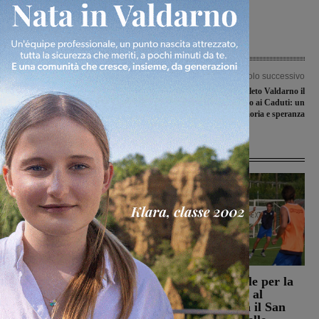
Articolo precedente
Articolo successivo
Sangiovannese a segno con la Fulgens
Inaugurato a Meleto Valdarno il
Foligno, pareggio per il Figline e
Monumento rinnovato ai Caduti: un
sconfitta per il Montevarchi
simbolo di memoria e speranza
Articoli correlati
Reggello, i consiglieri di
Prima stagionale per la
opposizione: “La TARI
Sangiovannese, al
2026 resta più alta di
“Fedini” arriva il San