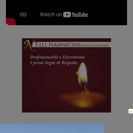
×
TAGS
calcio