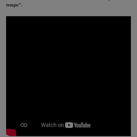
te
mpo”.