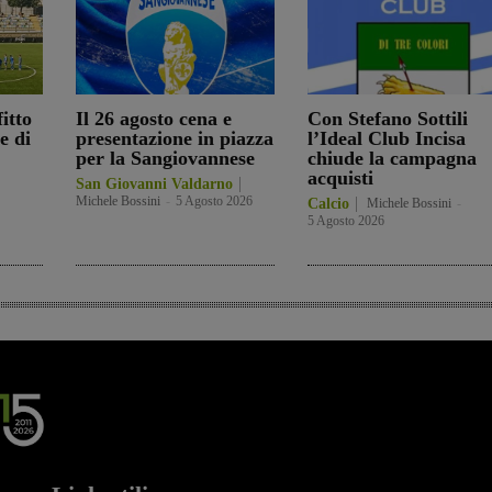
itto
Il 26 agosto cena e
Con Stefano Sottili
e di
presentazione in piazza
l’Ideal Club Incisa
per la Sangiovannese
chiude la campagna
acquisti
San Giovanni Valdarno
Michele Bossini
-
5 Agosto 2026
Calcio
Michele Bossini
-
5 Agosto 2026