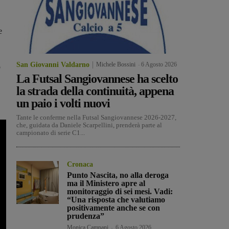
e
San Giovanni Valdarno
Michele Bossini
-
6 Agosto 2026
o
La Futsal Sangiovannese ha scelto
la strada della continuità, appena
un paio i volti nuovi
Tante le conferme nella Futsal Sangiovannese 2026-2027,
che, guidata da Daniele Scarpellini, prenderà parte al
campionato di serie C1...
Cronaca
Punto Nascita, no alla deroga
ma il Ministero apre al
monitoraggio di sei mesi. Vadi:
“Una risposta che valutiamo
positivamente anche se con
prudenza”
Monica Campani
-
6 Agosto 2026