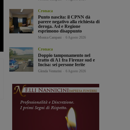
Cronaca
Punto nascita: il CPNN dà
parere negativo alla richiesta di
deroga. Asl e Regione
esprimono disappunto
Monica Campani
-
6 Agosto 2026
Cronaca
Doppio tamponamento nel
tratto di A1 fra Firenze sud e
Incisa: sei persone ferite
Glenda Venturini
-
6 Agosto 2026