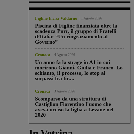
Figline Incisa Valdarno
1 Agosto 2026
Piscina di Figline finanziata oltre la
scadenza Pnrr, il gruppo di Fratelli
d’Italia: “Un ringraziamento al
Governo”
Cronaca
4 Agosto 2026
Un anno fa la strage in A1 in cui
morirono Gianni, Giulia e Franco. Lo
schianto, il processo, lo stop ai
sorpassi fra tir....
Cronaca
3 Agosto 2026
Scomparso da una struttura di
Castiglion Fiorentino l’uomo che
aveva ucciso la figlia a Levane nel
2020
In Vetrina