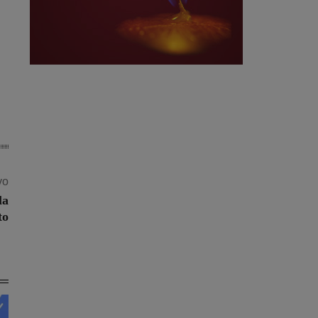
vo
la
to