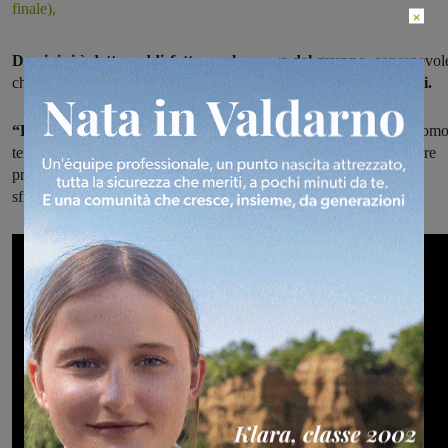
finale),
×
Dossini si è detto soddisfatto per la prova del gruppo,
consapevol
che serva ancora un po’ di amalgama,
visti i tanti giocatori nuovi.
“La squadra ha fatto bene
-la sue parole- e peccato che nel prom
tempo non abbia sfruttato un paio di buoni contropiedi. Dopo avere
preso il gol è
stata brava a rimanere partita,
pareggiando e
sfiorando anche la vittoria con Rotondo”.