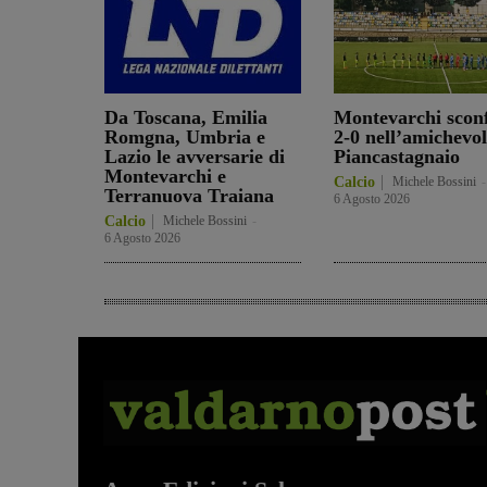
Da Toscana, Emilia
Montevarchi sconf
Romgna, Umbria e
2-0 nell’amichevol
Lazio le avversarie di
Piancastagnaio
Montevarchi e
Calcio
Michele Bossini
-
Terranuova Traiana
6 Agosto 2026
Calcio
Michele Bossini
-
6 Agosto 2026