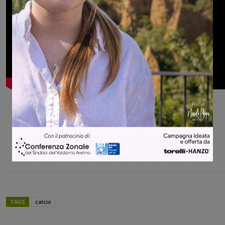
Michele Bossini
TAGS
calcio